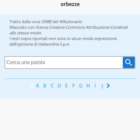
orbezze
Tratto dalla voce
ORBE
del
Wikizionario
Rilasciato con
licenza Creative Commons Attribuzione-Condividi
allo stesso modo
I testi sopra riportati non sono in alcun modo espressione
dell’opinione di Italiaonline S.p.A.
A
B
C
D
E
F
G
H
I
J
K
L
M
N