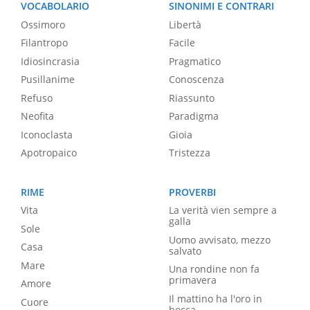
VOCABOLARIO
SINONIMI E CONTRARI
Ossimoro
Libertà
Filantropo
Facile
Idiosincrasia
Pragmatico
Pusillanime
Conoscenza
Refuso
Riassunto
Neofita
Paradigma
Iconoclasta
Gioia
Apotropaico
Tristezza
RIME
PROVERBI
Vita
La verità vien sempre a
galla
Sole
Uomo avvisato, mezzo
Casa
salvato
Mare
Una rondine non fa
primavera
Amore
Il mattino ha l'oro in
Cuore
bocca