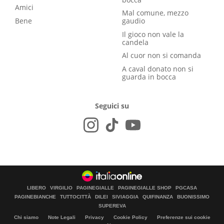
Amici
Mal comune, mezzo
Bene
gaudio
Il gioco non vale la
candela
Al cuor non si comanda
A caval donato non si
guarda in bocca
Seguici su
LIBERO
VIRGILIO
PAGINEGIALLE
PAGINEGIALLE SHOP
PGCASA
PAGINEBIANCHE
TUTTOCITTÀ
DILEI
SIVIAGGIA
QUIFINANZA
BUONISSIMO
SUPEREVA
Chi siamo
Note Legali
Privacy
Cookie Policy
Preferenze sui cookie