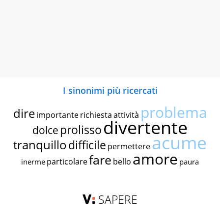
I sinonimi più ricercati
problema
dire
importante
richiesta
attività
divertente
prolisso
dolce
acume
tranquillo
difficile
permettere
amore
fare
particolare
bello
inerme
paura
SAPERE