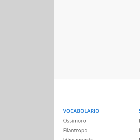
VOCABOLARIO
Ossimoro
Filantropo