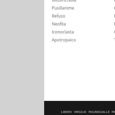
Idiosincrasia
Pusillanime
Refuso
Neofita
Iconoclasta
Apotropaico
LIBERO
VIRGILIO
PAGINEGIALLE
P