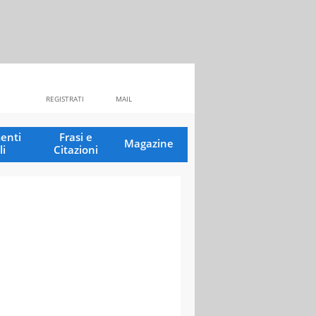
REGISTRATI
MAIL
enti
Frasi e
Magazine
li
Citazioni