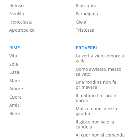
Refuso
Riassunto
Neofita
Paradigma
Iconoclasta
Gioia
Apotropaico
Tristezza
RIME
PROVERBI
Vita
La verità vien sempre a
galla
Sole
Uomo avvisato, mezzo
Casa
salvato
Mare
Una rondine non fa
primavera
Amore
Il mattino ha l'oro in
Cuore
bocca
Amici
Mal comune, mezzo
Bene
gaudio
Il gioco non vale la
candela
Al cuor non si comanda