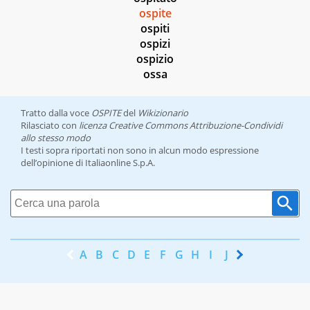
ospite
ospiti
ospizi
ospizio
ossa
Tratto dalla voce
OSPITE
del
Wikizionario
Rilasciato con
licenza Creative Commons Attribuzione-Condividi
allo stesso modo
I testi sopra riportati non sono in alcun modo espressione
dell’opinione di Italiaonline S.p.A.
A
B
C
D
E
F
G
H
I
J
K
L
M
N