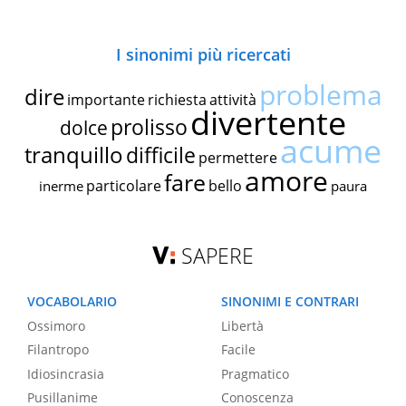
I sinonimi più ricercati
problema
dire
importante
richiesta
attività
divertente
prolisso
dolce
acume
tranquillo
difficile
permettere
amore
fare
particolare
bello
inerme
paura
SAPERE
VOCABOLARIO
SINONIMI E CONTRARI
Ossimoro
Libertà
Filantropo
Facile
Idiosincrasia
Pragmatico
Pusillanime
Conoscenza