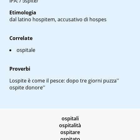
IPA: /'ɔspite/
Etimologia
dal latino
hospitem
, accusativo di
hospes
Correlate
ospitale
Proverbi
L
ospite è come il pesce: dopo tre giorni puzza''
ospite d
onore''
ospitali
ospitalità
ospitare
ospitato