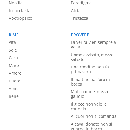
Neofita
Paradigma
Iconoclasta
Gioia
Apotropaico
Tristezza
RIME
PROVERBI
Vita
La verità vien sempre a
galla
Sole
Uomo avvisato, mezzo
Casa
salvato
Mare
Una rondine non fa
primavera
Amore
Il mattino ha l'oro in
Cuore
bocca
Amici
Mal comune, mezzo
Bene
gaudio
Il gioco non vale la
candela
Al cuor non si comanda
A caval donato non si
guarda in bocca