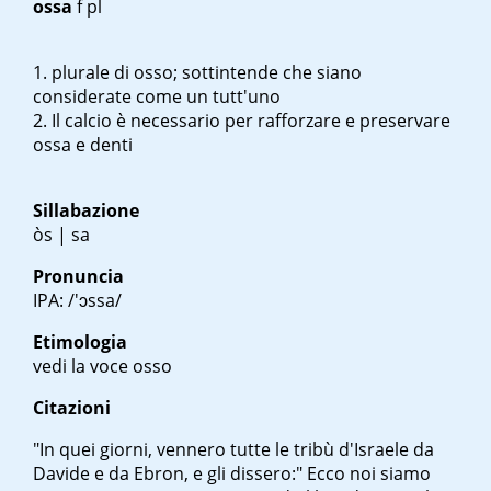
ossa
f pl
plurale di osso; sottintende che siano
considerate come un tutt'uno
Il calcio è necessario per rafforzare e preservare
ossa e denti
Sillabazione
òs | sa
Pronuncia
IPA: /'ɔssa/
Etimologia
vedi la voce osso
Citazioni
"In quei giorni, vennero tutte le tribù d'Israele da
Davide e da Ebron, e gli dissero:" Ecco noi siamo