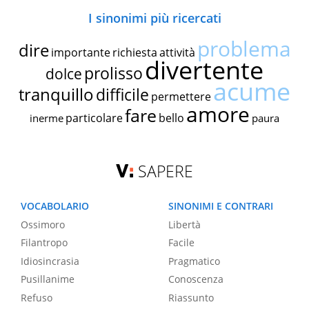
I sinonimi più ricercati
problema
dire
importante
richiesta
attività
divertente
prolisso
dolce
acume
tranquillo
difficile
permettere
amore
fare
particolare
bello
inerme
paura
SAPERE
VOCABOLARIO
SINONIMI E CONTRARI
Ossimoro
Libertà
Filantropo
Facile
Idiosincrasia
Pragmatico
Pusillanime
Conoscenza
Refuso
Riassunto