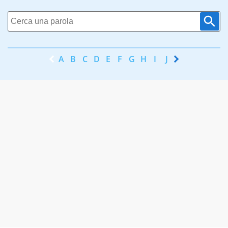
A
B
C
D
E
F
G
H
I
J
K
L
M
N