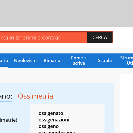
Come si
Strum
ario
Neologismi
Rimario
Scuola
scrive
Uti
ano:
Ossimetria
ossigenato
ossigenazioni
imetrie)
ossigeno
ossigenoterapia