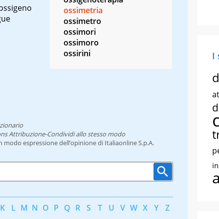
 ossigeno
ossimetria
gue
ossimetro
ossimori
ossimoro
ossirini
I
d
at
d
zionario
t
ns Attribuzione-Condividi allo stesso modo
un modo espressione dell’opinione di Italiaonline S.p.A.
p
i
K
L
M
N
O
P
Q
R
S
T
U
V
W
X
Y
Z