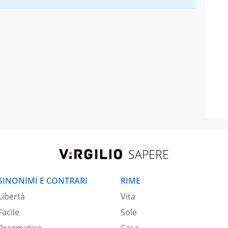
SAPERE
SINONIMI E CONTRARI
RIME
Libertà
Vita
Facile
Sole