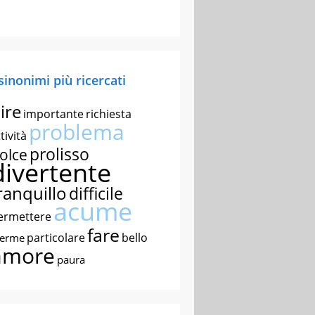
 sinonimi più ricercati
ire
importante
richiesta
problema
tività
prolisso
olce
divertente
ranquillo
difficile
acume
ermettere
fare
particolare
bello
nerme
amore
paura