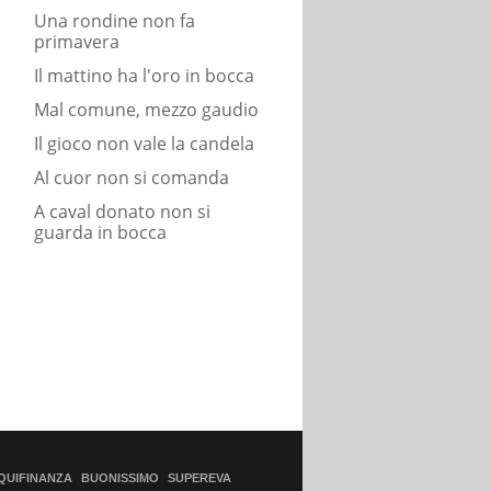
Una rondine non fa
primavera
Il mattino ha l'oro in bocca
Mal comune, mezzo gaudio
Il gioco non vale la candela
Al cuor non si comanda
A caval donato non si
guarda in bocca
QUIFINANZA
BUONISSIMO
SUPEREVA