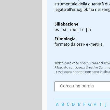
strumentale della quantità di
legata all'emoglobina nel san
Sillabazione
os | si | me | trì | a
Etimologia
formato da ossi- e -metria
Tratto dalla voce
OSSIMETRIA
del
Wiki
Rilasciato con
licenza Creative Commo
I testi sopra riportati non sono in alc
A
B
C
D
E
F
G
H
I
J