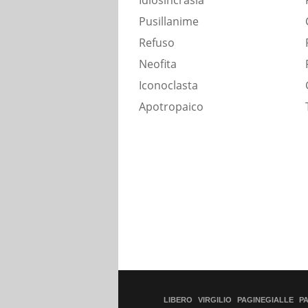
Idiosincrasia
Pusillanime
Refuso
Neofita
Iconoclasta
Apotropaico
LIBERO
VIRGILIO
PAGINEGIALLE
P