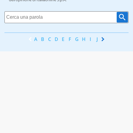
A
B
C
D
E
F
G
H
I
J
K
L
M
N