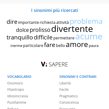
I sinonimi più ricercati
problema
dire
importante
richiesta
attività
divertente
prolisso
dolce
acume
tranquillo
difficile
permettere
amore
fare
particolare
bello
inerme
paura
SAPERE
VOCABOLARIO
SINONIMI E CONTRARI
Ossimoro
Libertà
Filantropo
Facile
Idiosincrasia
Pragmatico
Pusillanime
Conoscenza
Refuso
Riassunto