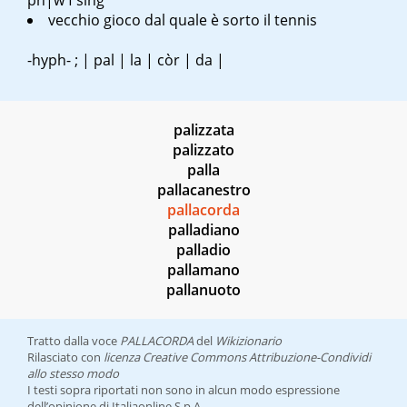
pn|w
f sing
vecchio gioco dal quale è sorto il tennis
-hyph- ; | pal | la | còr | da |
palizzata
palizzato
palla
pallacanestro
pallacorda
palladiano
palladio
pallamano
pallanuoto
Tratto dalla voce
PALLACORDA
del
Wikizionario
Rilasciato con
licenza Creative Commons Attribuzione-Condividi
allo stesso modo
I testi sopra riportati non sono in alcun modo espressione
dell’opinione di Italiaonline S.p.A.