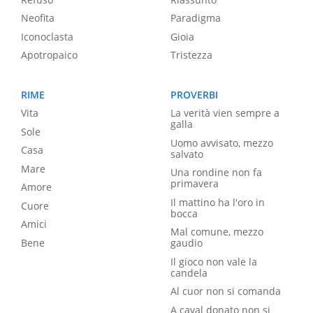
Neofita
Paradigma
Iconoclasta
Gioia
Apotropaico
Tristezza
RIME
PROVERBI
Vita
La verità vien sempre a
galla
Sole
Uomo avvisato, mezzo
Casa
salvato
Mare
Una rondine non fa
primavera
Amore
Il mattino ha l'oro in
Cuore
bocca
Amici
Mal comune, mezzo
Bene
gaudio
Il gioco non vale la
candela
Al cuor non si comanda
A caval donato non si