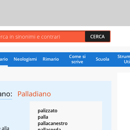
Come si
Strum
ario
Neologismi
Rimario
Scuola
scrive
Uti
ano:
Palladiano
palizzato
palla
pallacanestro
 alla
pallacorda