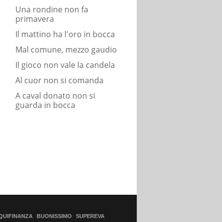
Una rondine non fa
primavera
Il mattino ha l'oro in bocca
Mal comune, mezzo gaudio
Il gioco non vale la candela
Al cuor non si comanda
A caval donato non si
guarda in bocca
QUIFINANZA
BUONISSIMO
SUPEREVA