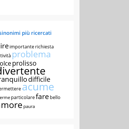
 sinonimi più ricercati
ire
importante
richiesta
problema
tività
prolisso
olce
divertente
ranquillo
difficile
acume
ermettere
fare
particolare
bello
nerme
amore
paura