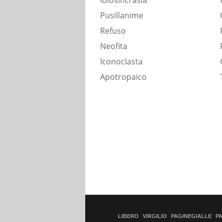
Idiosincrasia
Pusillanime
Refuso
Neofita
Iconoclasta
Apotropaico
LIBERO
VIRGILIO
PAGINEGIALLE
P