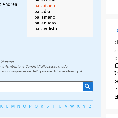
no Andrea
palladiano
palladio
pallamano
pallanuoto
pallavolista
I
d
at
d
izionario
ns Attribuzione-Condividi allo stesso modo
t
un modo espressione dell’opinione di Italiaonline S.p.A.
p
i
K
L
M
N
O
P
Q
R
S
T
U
V
W
X
Y
Z