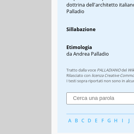
dottrina dell'architetto italia
Palladio
Sillabazione
Etimologia
da Andrea Palladio
Tratto dalla voce
PALLADIANO
del
Wik
Rilasciato con
licenza Creative Commo
I testi sopra riportati non sono in alc
A
B
C
D
E
F
G
H
I
J