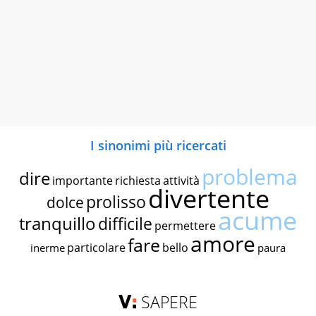
I sinonimi più ricercati
problema
dire
importante
richiesta
attività
divertente
prolisso
dolce
acume
tranquillo
difficile
permettere
amore
fare
particolare
bello
inerme
paura
SAPERE