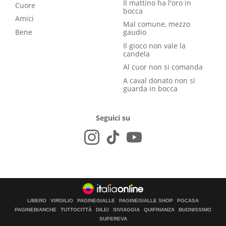
Il mattino ha l'oro in
Cuore
bocca
Amici
Mal comune, mezzo
Bene
gaudio
Il gioco non vale la
candela
Al cuor non si comanda
A caval donato non si
guarda in bocca
Seguici su
LIBERO
VIRGILIO
PAGINEGIALLE
PAGINEGIALLE SHOP
PGCASA
PAGINEBIANCHE
TUTTOCITTÀ
DILEI
SIVIAGGIA
QUIFINANZA
BUONISSIMO
SUPEREVA