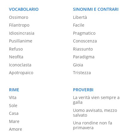
VOCABOLARIO
SINONIMI E CONTRARI
Ossimoro
Libertà
Filantropo
Facile
Idiosincrasia
Pragmatico
Pusillanime
Conoscenza
Refuso
Riassunto
Neofita
Paradigma
Iconoclasta
Gioia
Apotropaico
Tristezza
RIME
PROVERBI
Vita
La verità vien sempre a
galla
Sole
Uomo avvisato, mezzo
Casa
salvato
Mare
Una rondine non fa
primavera
Amore