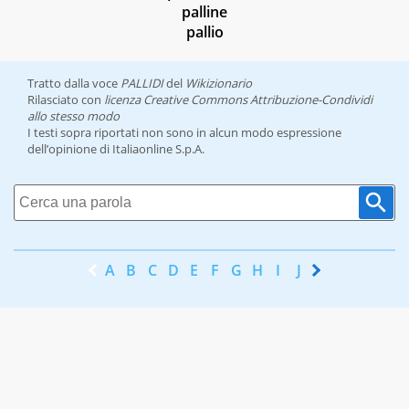
palline
pallio
Tratto dalla voce
PALLIDI
del
Wikizionario
Rilasciato con
licenza Creative Commons Attribuzione-Condividi
allo stesso modo
I testi sopra riportati non sono in alcun modo espressione
dell’opinione di Italiaonline S.p.A.
A
B
C
D
E
F
G
H
I
J
K
L
M
N