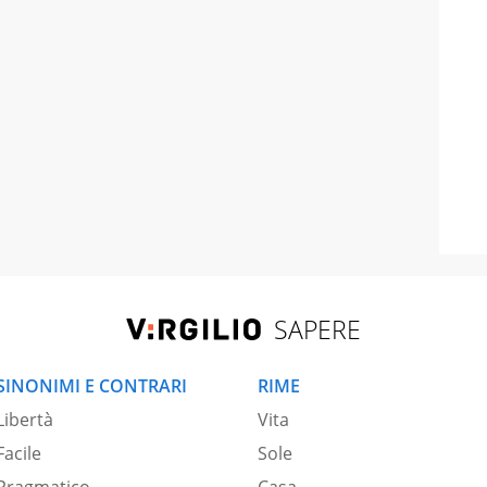
SAPERE
SINONIMI E CONTRARI
RIME
Libertà
Vita
Facile
Sole