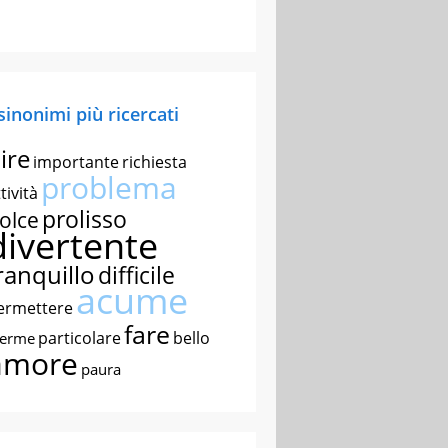
 sinonimi più ricercati
ire
importante
richiesta
problema
tività
prolisso
olce
divertente
ranquillo
difficile
acume
ermettere
fare
particolare
bello
nerme
amore
paura