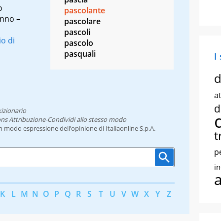
o
pascolante
anno –
pascolare
pascoli
io di
pascolo
pasquali
I
d
at
d
izionario
ns Attribuzione-Condividi allo stesso modo
un modo espressione dell’opinione di Italiaonline S.p.A.
t
p
i
K
L
M
N
O
P
Q
R
S
T
U
V
W
X
Y
Z