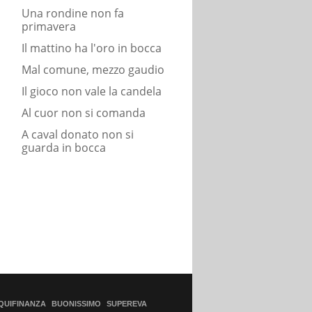
Una rondine non fa
primavera
Il mattino ha l'oro in bocca
Mal comune, mezzo gaudio
Il gioco non vale la candela
Al cuor non si comanda
A caval donato non si
guarda in bocca
QUIFINANZA
BUONISSIMO
SUPEREVA