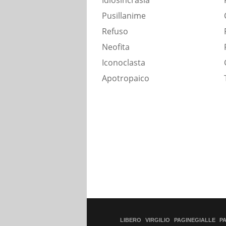
Idiosincrasia
Pusillanime
Refuso
Neofita
Iconoclasta
Apotropaico
LIBERO
VIRGILIO
PAGINEGIALLE
P