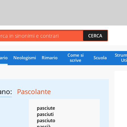
Come si
Strum
ario
Neologismi
Rimario
Scuola
scrive
Uti
ano:
Pascolante
pasciute
pasciuti
pasciuto
pascià