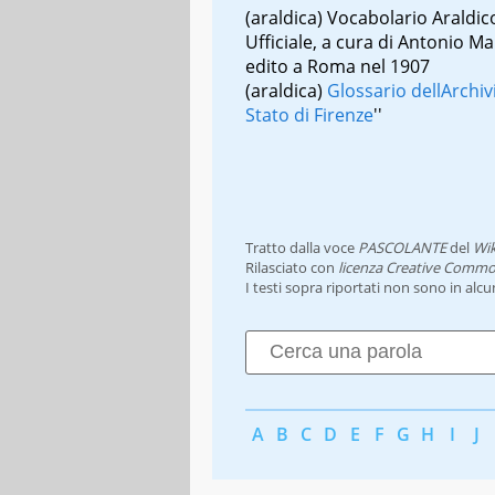
(araldica)
Vocabolario Araldic
Ufficiale, a cura di Antonio M
edito a Roma nel 1907
(araldica)
Glossario dell
Archiv
Stato di Firenze
''
Tratto dalla voce
PASCOLANTE
del
Wik
Rilasciato con
licenza Creative Commo
I testi sopra riportati non sono in alc
A
B
C
D
E
F
G
H
I
J