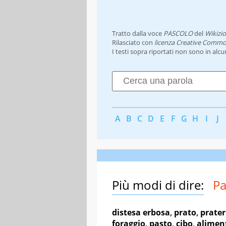
Tratto dalla voce
PASCOLO
del
Wikizi
Rilasciato con
licenza Creative Commo
I testi sopra riportati non sono in alc
A
B
C
D
E
F
G
H
I
J
Più modi di dire:
Pa
distesa erbosa
,
prato
,
prater
foraggio
,
pasto
,
cibo
,
alimen