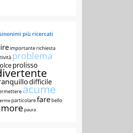
 sinonimi più ricercati
ire
importante
richiesta
problema
tività
prolisso
olce
divertente
ranquillo
difficile
acume
ermettere
fare
particolare
bello
nerme
amore
paura