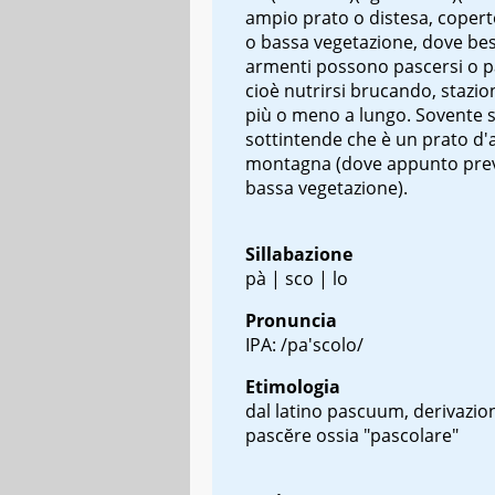
ampio prato o distesa, copert
o bassa vegetazione, dove be
armenti possono pascersi o p
cioè nutrirsi brucando, stazi
più o meno a lungo. Sovente s
sottintende che è un prato d'a
montagna (dove appunto prev
bassa vegetazione).
Sillabazione
pà | sco | lo
Pronuncia
IPA: /pa'scolo/
Etimologia
dal latino
pascuum
, derivazio
pascĕre
ossia "pascolare"