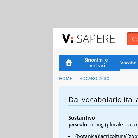
SAPERE
Sinonimi e
Vocabol
contrari
HOME
VOCABOLARIO
Dal vocabolario itali
Sostantivo
pascolo
m sing
(plurale: pasco
(botanica)(agricoltura)(zoo