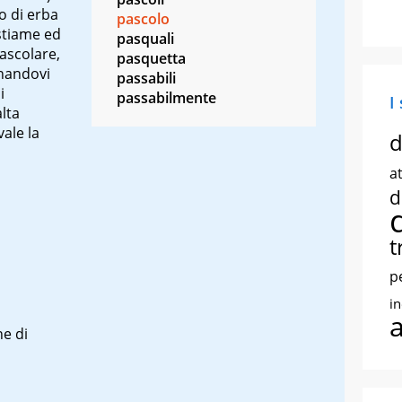
o di erba
pascolo
stiame ed
pasquali
ascolare,
pasquetta
onandovi
passabili
i
passabilmente
I
lta
ale la
d
at
d
t
p
i
ne di