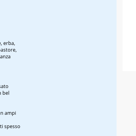
, erba,
astore,
manza
sato
 bel
 in ampi
tti spesso