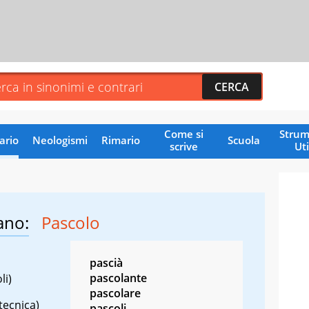
Come si
Strum
ario
Neologismi
Rimario
Scuola
scrive
Uti
ano:
Pascolo
pascià
pascolante
li)
pascolare
tecnica)
pascoli