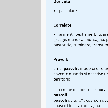
Derivate
pascolare
Correlate
armenti, bestiame, brucare
gregge, mandria, montagna, p
pastorizia, ruminare, transu
Proverbi
ampi
pascoli
: modo di dire u
sovente quando si descrive un
territorio
al termine del bosco si sbuca
pascoli
pascoli
d
altura'' : così son de
i pascoli in alta montagna