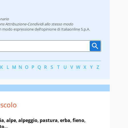
onario
ns Attribuzione-Condividi allo stesso modo
un modo espressione dell’opinione di Italiaonline S.p.A.
K
L
M
N
O
P
Q
R
S
T
U
V
W
X
Y
Z
scolo
ia
,
alpe
,
alpeggio
,
pastura
,
erba
,
fieno
,
to
...