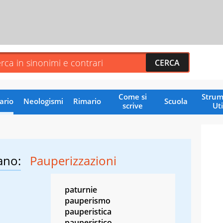
Come si
Strum
ario
Neologismi
Rimario
Scuola
scrive
Uti
ano:
Pauperizzazioni
paturnie
pauperismo
pauperistica
pauperistico