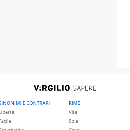
SAPERE
SINONIMI E CONTRARI
RIME
Libertà
Vita
Facile
Sole