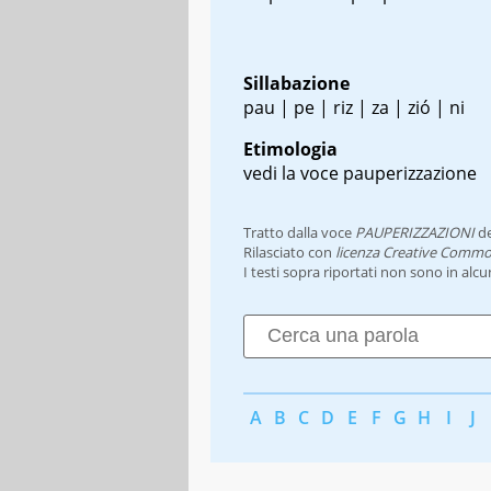
Sillabazione
pau | pe | riz | za | zió | ni
Etimologia
vedi la voce pauperizzazione
Tratto dalla voce
PAUPERIZZAZIONI
d
Rilasciato con
licenza Creative Commo
I testi sopra riportati non sono in alc
A
B
C
D
E
F
G
H
I
J