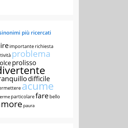
 sinonimi più ricercati
ire
importante
richiesta
problema
tività
prolisso
olce
divertente
ranquillo
difficile
acume
ermettere
fare
particolare
bello
nerme
amore
paura