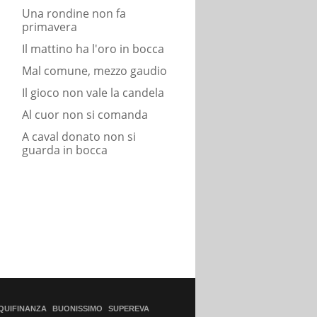
Una rondine non fa
primavera
Il mattino ha l'oro in bocca
Mal comune, mezzo gaudio
Il gioco non vale la candela
Al cuor non si comanda
A caval donato non si
guarda in bocca
QUIFINANZA
BUONISSIMO
SUPEREVA