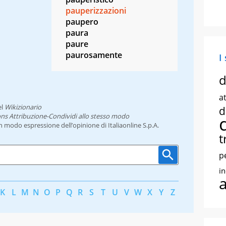
pauperizzazioni
paupero
paura
paure
paurosamente
I
d
at
el
Wikizionario
d
ns Attribuzione-Condividi allo stesso modo
un modo espressione dell’opinione di Italiaonline S.p.A.
t
p
i
K
L
M
N
O
P
Q
R
S
T
U
V
W
X
Y
Z