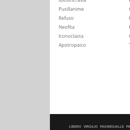
Idiosincrasia
Pusillanime
Refuso
Neofita
Iconoclasta
Apotropaico
LIBERO
VIRGILIO
PAGINEGIALLE
P