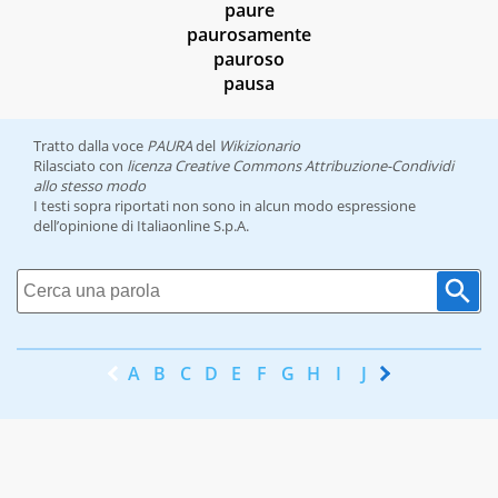
paure
paurosamente
pauroso
pausa
Tratto dalla voce
PAURA
del
Wikizionario
Rilasciato con
licenza Creative Commons Attribuzione-Condividi
allo stesso modo
I testi sopra riportati non sono in alcun modo espressione
dell’opinione di Italiaonline S.p.A.
A
B
C
D
E
F
G
H
I
J
K
L
M
N