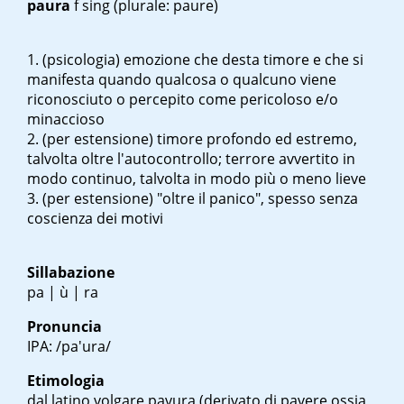
paura
f sing
(plurale: paure)
(psicologia) emozione che desta timore e che si
manifesta quando qualcosa o qualcuno viene
riconosciuto o percepito come pericoloso e/o
minaccioso
(per estensione) timore profondo ed estremo,
talvolta oltre l'autocontrollo; terrore avvertito in
modo continuo, talvolta in modo più o meno lieve
(per estensione) "oltre il panico", spesso senza
coscienza dei motivi
Sillabazione
pa | ù | ra
Pronuncia
IPA: /pa'ura/
Etimologia
dal latino volgare
pavura
(derivato di
pavere
ossia