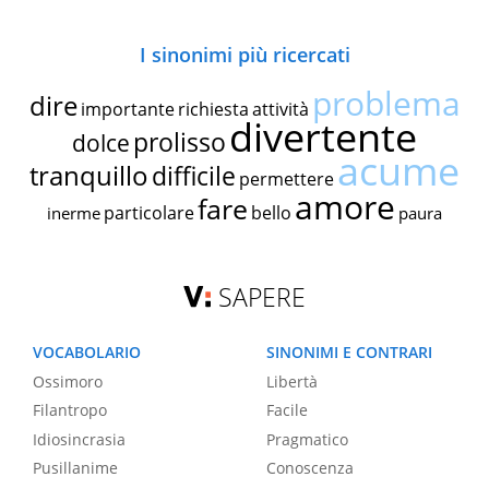
I sinonimi più ricercati
problema
dire
importante
richiesta
attività
divertente
prolisso
dolce
acume
tranquillo
difficile
permettere
amore
fare
particolare
bello
inerme
paura
SAPERE
VOCABOLARIO
SINONIMI E CONTRARI
Ossimoro
Libertà
Filantropo
Facile
Idiosincrasia
Pragmatico
Pusillanime
Conoscenza