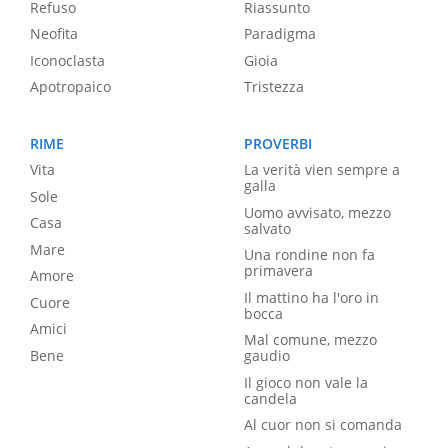
Refuso
Riassunto
Neofita
Paradigma
Iconoclasta
Gioia
Apotropaico
Tristezza
RIME
PROVERBI
Vita
La verità vien sempre a
galla
Sole
Uomo avvisato, mezzo
Casa
salvato
Mare
Una rondine non fa
primavera
Amore
Il mattino ha l'oro in
Cuore
bocca
Amici
Mal comune, mezzo
Bene
gaudio
Il gioco non vale la
candela
Al cuor non si comanda