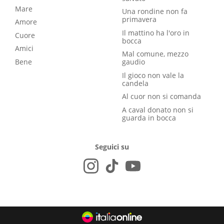
Mare
Una rondine non fa
primavera
Amore
Il mattino ha l'oro in
Cuore
bocca
Amici
Mal comune, mezzo
Bene
gaudio
Il gioco non vale la
candela
Al cuor non si comanda
A caval donato non si
guarda in bocca
Seguici su