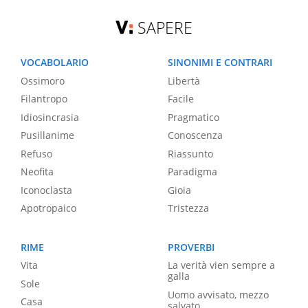
SAPERE
VOCABOLARIO
SINONIMI E CONTRARI
Ossimoro
Libertà
Filantropo
Facile
Idiosincrasia
Pragmatico
Pusillanime
Conoscenza
Refuso
Riassunto
Neofita
Paradigma
Iconoclasta
Gioia
Apotropaico
Tristezza
RIME
PROVERBI
Vita
La verità vien sempre a
galla
Sole
Uomo avvisato, mezzo
Casa
salvato