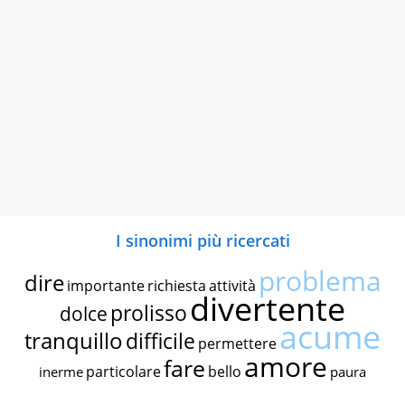
I sinonimi più ricercati
problema
dire
importante
richiesta
attività
divertente
prolisso
dolce
acume
tranquillo
difficile
permettere
amore
fare
particolare
bello
inerme
paura