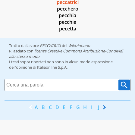
peccatrici
pecchero
pecchia
pecchie
pecetta
Tratto dalla voce
PECCATRICI
del
Wikizionario
Rilasciato con
licenza Creative Commons Attribuzione-Condividi
allo stesso modo
I testi sopra riportati non sono in alcun modo espressione
dell’opinione di Italiaonline S.p.A.
A
B
C
D
E
F
G
H
I
J
K
L
M
N