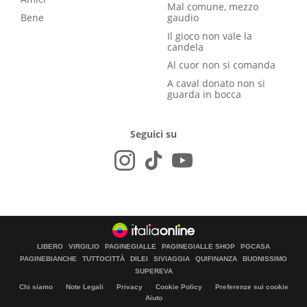
Mal comune, mezzo
Bene
gaudio
Il gioco non vale la
candela
Al cuor non si comanda
A caval donato non si
guarda in bocca
Seguici su
LIBERO
VIRGILIO
PAGINEGIALLE
PAGINEGIALLE SHOP
PGCASA
PAGINEBIANCHE
TUTTOCITTÀ
DILEI
SIVIAGGIA
QUIFINANZA
BUONISSIMO
SUPEREVA
Chi siamo
Note Legali
Privacy
Cookie Policy
Preferenze sui cookie
Aiuto