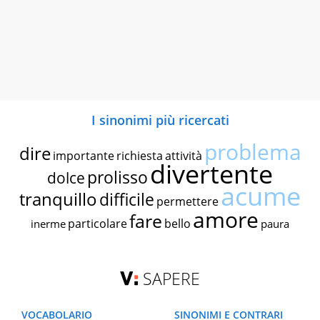
I sinonimi più ricercati
problema
dire
importante
richiesta
attività
divertente
prolisso
dolce
acume
tranquillo
difficile
permettere
amore
fare
particolare
bello
inerme
paura
SAPERE
VOCABOLARIO
SINONIMI E CONTRARI