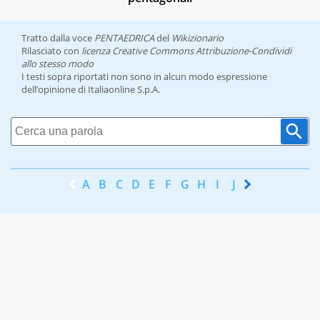
Tratto dalla voce
PENTAEDRICA
del
Wikizionario
Rilasciato con
licenza Creative Commons Attribuzione-Condividi
allo stesso modo
I testi sopra riportati non sono in alcun modo espressione
dell’opinione di Italiaonline S.p.A.
A
B
C
D
E
F
G
H
I
J
K
L
M
N