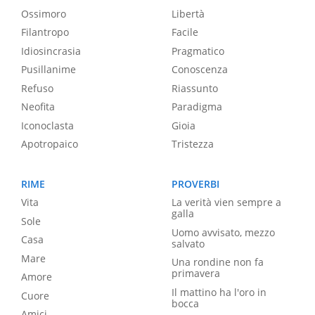
Ossimoro
Libertà
Filantropo
Facile
Idiosincrasia
Pragmatico
Pusillanime
Conoscenza
Refuso
Riassunto
Neofita
Paradigma
Iconoclasta
Gioia
Apotropaico
Tristezza
RIME
PROVERBI
Vita
La verità vien sempre a
galla
Sole
Uomo avvisato, mezzo
Casa
salvato
Mare
Una rondine non fa
primavera
Amore
Il mattino ha l'oro in
Cuore
bocca
Amici