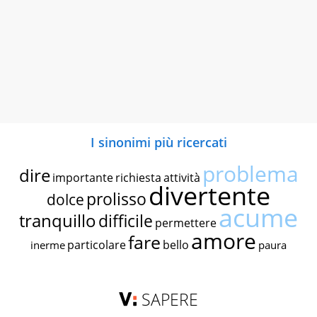
I sinonimi più ricercati
problema
dire
importante
richiesta
attività
divertente
prolisso
dolce
acume
tranquillo
difficile
permettere
amore
fare
particolare
bello
inerme
paura
SAPERE