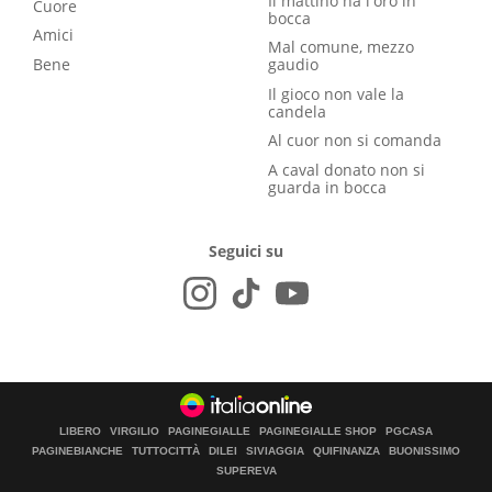
Il mattino ha l'oro in
Cuore
bocca
Amici
Mal comune, mezzo
Bene
gaudio
Il gioco non vale la
candela
Al cuor non si comanda
A caval donato non si
guarda in bocca
Seguici su
LIBERO
VIRGILIO
PAGINEGIALLE
PAGINEGIALLE SHOP
PGCASA
PAGINEBIANCHE
TUTTOCITTÀ
DILEI
SIVIAGGIA
QUIFINANZA
BUONISSIMO
SUPEREVA