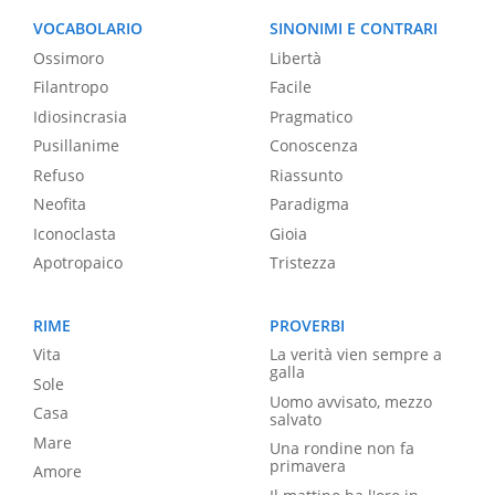
VOCABOLARIO
SINONIMI E CONTRARI
Ossimoro
Libertà
Filantropo
Facile
Idiosincrasia
Pragmatico
Pusillanime
Conoscenza
Refuso
Riassunto
Neofita
Paradigma
Iconoclasta
Gioia
Apotropaico
Tristezza
RIME
PROVERBI
Vita
La verità vien sempre a
galla
Sole
Uomo avvisato, mezzo
Casa
salvato
Mare
Una rondine non fa
primavera
Amore