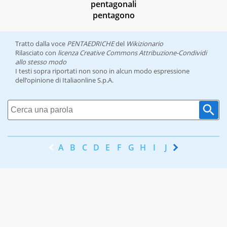
pentagonali
pentagono
Tratto dalla voce
PENTAEDRICHE
del
Wikizionario
Rilasciato con
licenza Creative Commons Attribuzione-Condividi
allo stesso modo
I testi sopra riportati non sono in alcun modo espressione
dell’opinione di Italiaonline S.p.A.
A
B
C
D
E
F
G
H
I
J
K
L
M
N