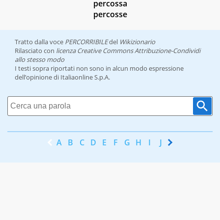
percossa
percosse
Tratto dalla voce
PERCORRIBILE
del
Wikizionario
Rilasciato con
licenza Creative Commons Attribuzione-Condividi
allo stesso modo
I testi sopra riportati non sono in alcun modo espressione
dell’opinione di Italiaonline S.p.A.
A
B
C
D
E
F
G
H
I
J
K
L
M
N