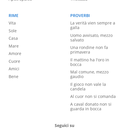
RIME
PROVERBI
Vita
La verità vien sempre a
galla
Sole
Uomo avvisato, mezzo
Casa
salvato
Mare
Una rondine non fa
primavera
Amore
Il mattino ha l'oro in
Cuore
bocca
Amici
Mal comune, mezzo
Bene
gaudio
Il gioco non vale la
candela
Al cuor non si comanda
A caval donato non si
guarda in bocca
Seguici su