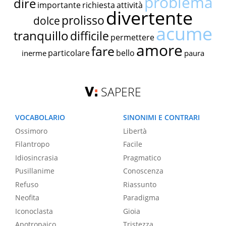
problema
dire
importante
richiesta
attività
divertente
prolisso
dolce
acume
tranquillo
difficile
permettere
amore
fare
particolare
bello
inerme
paura
SAPERE
VOCABOLARIO
SINONIMI E CONTRARI
Ossimoro
Libertà
Filantropo
Facile
Idiosincrasia
Pragmatico
Pusillanime
Conoscenza
Refuso
Riassunto
Neofita
Paradigma
Iconoclasta
Gioia
Apotropaico
Tristezza