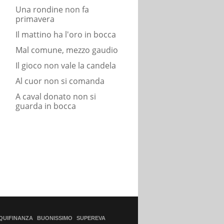
Una rondine non fa
primavera
Il mattino ha l'oro in bocca
Mal comune, mezzo gaudio
Il gioco non vale la candela
Al cuor non si comanda
A caval donato non si
guarda in bocca
QUIFINANZA
BUONISSIMO
SUPEREVA