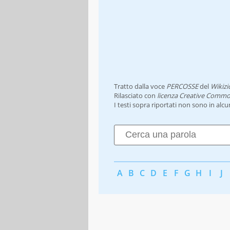
Tratto dalla voce
PERCOSSE
del
Wikizi
Rilasciato con
licenza Creative Commo
I testi sopra riportati non sono in alc
A
B
C
D
E
F
G
H
I
J