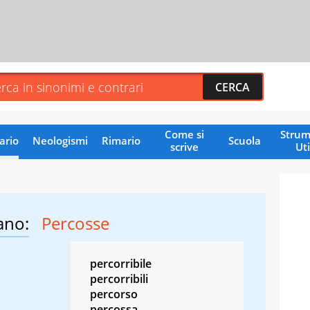
Come si
Strum
ario
Neologismi
Rimario
Scuola
scrive
Uti
ano:
Percosse
percorribile
percorribili
percorso
percossa