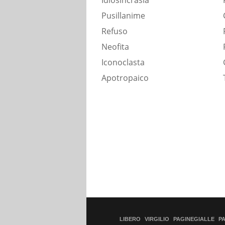
Idiosincrasia
Pusillanime
Refuso
Neofita
Iconoclasta
Apotropaico
LIBERO
VIRGILIO
PAGINEGIALLE
P