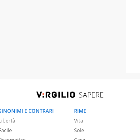
SAPERE
SINONIMI E CONTRARI
RIME
Libertà
Vita
Facile
Sole