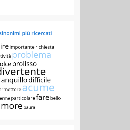
 sinonimi più ricercati
ire
importante
richiesta
problema
tività
prolisso
olce
divertente
ranquillo
difficile
acume
ermettere
fare
particolare
bello
nerme
amore
paura