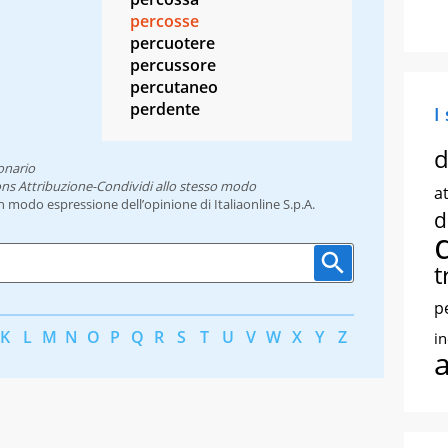
percosse
percuotere
percussore
percutaneo
perdente
I
d
onario
ns Attribuzione-Condividi allo stesso modo
at
un modo espressione dell’opinione di Italiaonline S.p.A.
d
t
p
K
L
M
N
O
P
Q
R
S
T
U
V
W
X
Y
Z
i