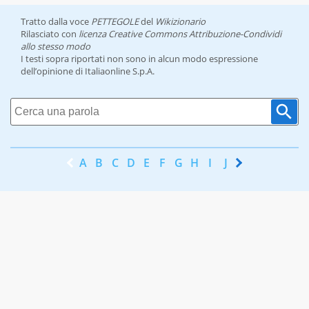
Tratto dalla voce
PETTEGOLE
del
Wikizionario
Rilasciato con
licenza Creative Commons Attribuzione-Condividi
allo stesso modo
I testi sopra riportati non sono in alcun modo espressione
dell’opinione di Italiaonline S.p.A.
A
B
C
D
E
F
G
H
I
J
K
L
M
N