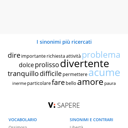
I sinonimi più ricercati
problema
dire
importante
richiesta
attività
divertente
prolisso
dolce
acume
tranquillo
difficile
permettere
amore
fare
particolare
bello
inerme
paura
SAPERE
VOCABOLARIO
SINONIMI E CONTRARI
Ossimoro
Libertà