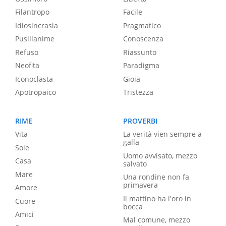
Filantropo
Facile
Idiosincrasia
Pragmatico
Pusillanime
Conoscenza
Refuso
Riassunto
Neofita
Paradigma
Iconoclasta
Gioia
Apotropaico
Tristezza
RIME
PROVERBI
Vita
La verità vien sempre a
galla
Sole
Uomo avvisato, mezzo
Casa
salvato
Mare
Una rondine non fa
primavera
Amore
Il mattino ha l'oro in
Cuore
bocca
Amici
Mal comune, mezzo