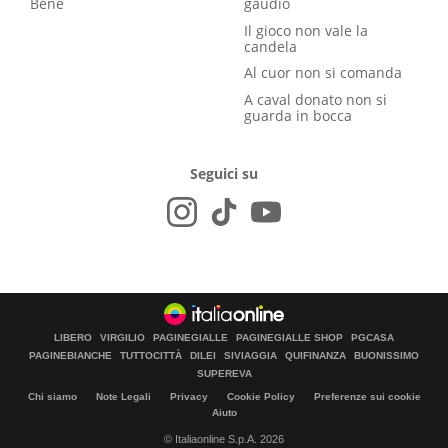
Bene
gaudio
Il gioco non vale la
candela
Al cuor non si comanda
A caval donato non si
guarda in bocca
Seguici su
LIBERO
VIRGILIO
PAGINEGIALLE
PAGINEGIALLE SHOP
PGCASA
PAGINEBIANCHE
TUTTOCITTÀ
DILEI
SIVIAGGIA
QUIFINANZA
BUONISSIMO
SUPEREVA
Chi siamo
Note Legali
Privacy
Cookie Policy
Preferenze sui cookie
Aiuto
© Italiaonline S.p.A. 2026