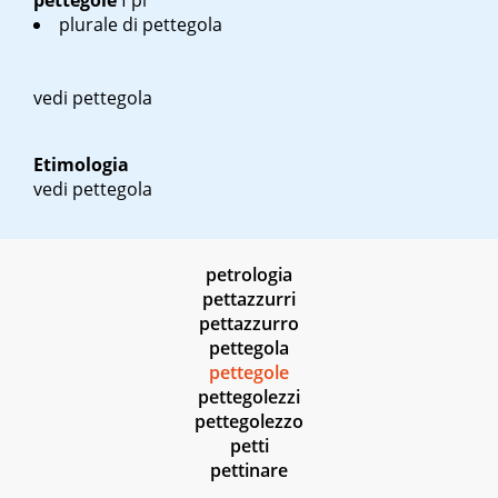
pettegole
f pl
plurale di pettegola
vedi pettegola
Etimologia
vedi pettegola
petrologia
pettazzurri
pettazzurro
pettegola
pettegole
pettegolezzi
pettegolezzo
petti
pettinare