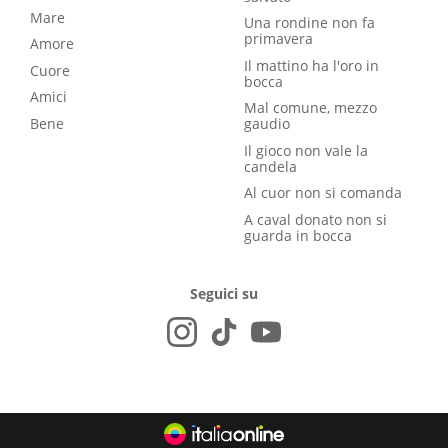
Mare
Una rondine non fa
primavera
Amore
Il mattino ha l'oro in
Cuore
bocca
Amici
Mal comune, mezzo
Bene
gaudio
Il gioco non vale la
candela
Al cuor non si comanda
A caval donato non si
guarda in bocca
Seguici su