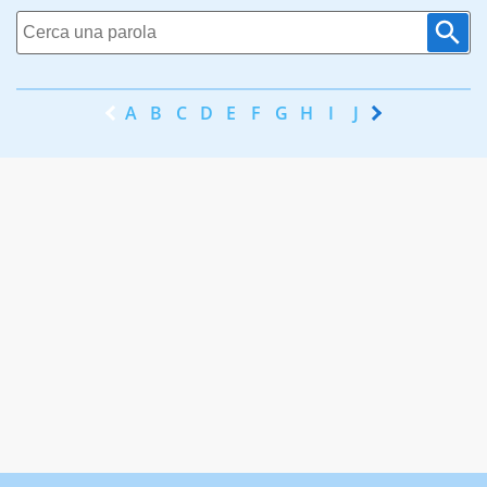
A
B
C
D
E
F
G
H
I
J
K
L
M
N