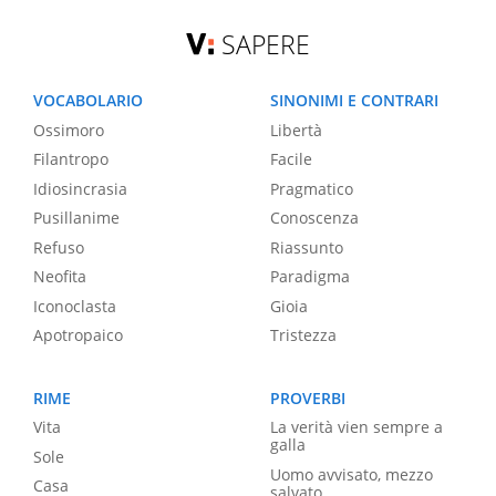
SAPERE
VOCABOLARIO
SINONIMI E CONTRARI
Ossimoro
Libertà
Filantropo
Facile
Idiosincrasia
Pragmatico
Pusillanime
Conoscenza
Refuso
Riassunto
Neofita
Paradigma
Iconoclasta
Gioia
Apotropaico
Tristezza
RIME
PROVERBI
Vita
La verità vien sempre a
galla
Sole
Uomo avvisato, mezzo
Casa
salvato