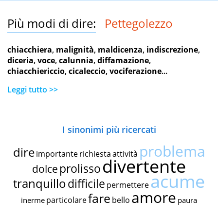
Più modi di dire:
Pettegolezzo
chiacchiera
,
malignità
,
maldicenza
,
indiscrezione
,
diceria
,
voce
,
calunnia
,
diffamazione
,
chiacchiericcio
,
cicaleccio
,
vociferazione
...
Leggi tutto >>
I sinonimi più ricercati
problema
dire
importante
richiesta
attività
divertente
prolisso
dolce
acume
tranquillo
difficile
permettere
amore
fare
particolare
bello
inerme
paura