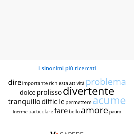
I sinonimi più ricercati
problema
dire
importante
richiesta
attività
divertente
prolisso
dolce
acume
tranquillo
difficile
permettere
amore
fare
particolare
bello
inerme
paura