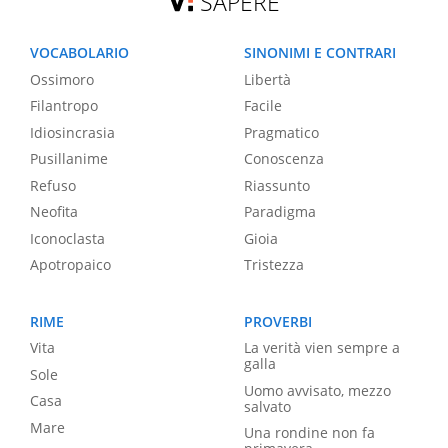
SAPERE
VOCABOLARIO
SINONIMI E CONTRARI
Ossimoro
Libertà
Filantropo
Facile
Idiosincrasia
Pragmatico
Pusillanime
Conoscenza
Refuso
Riassunto
Neofita
Paradigma
Iconoclasta
Gioia
Apotropaico
Tristezza
RIME
PROVERBI
Vita
La verità vien sempre a
galla
Sole
Uomo avvisato, mezzo
Casa
salvato
Mare
Una rondine non fa