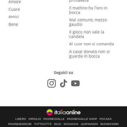
primavera
Amore
Il mattino ha l'oro in
Cuore
bocca
Amici
Mal comune, mezzo
Bene
gaudio
Il gioco non vale la
candela
Al cuor non si comanda
A caval donato non si
guarda in bocca
Seguici su
LIBERO
VIRGILIO
PAGINEGIALLE
PAGINEGIALLE SHOP
PGCASA
PAGINEBIANCHE
TUTTOCITTÀ
DILEI
SIVIAGGIA
QUIFINANZA
BUONISSIMO