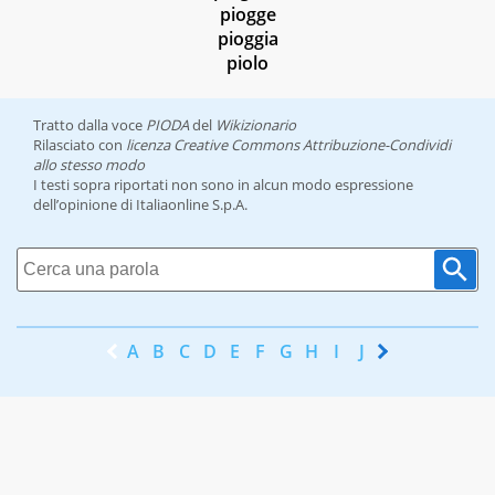
piogge
pioggia
piolo
Tratto dalla voce
PIODA
del
Wikizionario
Rilasciato con
licenza Creative Commons Attribuzione-Condividi
allo stesso modo
I testi sopra riportati non sono in alcun modo espressione
dell’opinione di Italiaonline S.p.A.
A
B
C
D
E
F
G
H
I
J
K
L
M
N