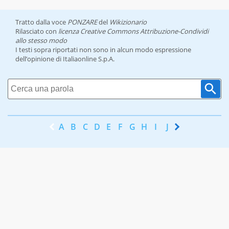
Tratto dalla voce
PONZARE
del
Wikizionario
Rilasciato con
licenza Creative Commons Attribuzione-Condividi
allo stesso modo
I testi sopra riportati non sono in alcun modo espressione
dell’opinione di Italiaonline S.p.A.
A
B
C
D
E
F
G
H
I
J
K
L
M
N