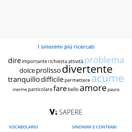
I sinonimi più ricercati
problema
dire
importante
richiesta
attività
divertente
prolisso
dolce
acume
tranquillo
difficile
permettere
amore
fare
particolare
bello
inerme
paura
SAPERE
VOCABOLARIO
SINONIMI E CONTRARI