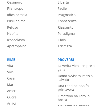
Ossimoro
Libertà
Filantropo
Facile
Idiosincrasia
Pragmatico
Pusillanime
Conoscenza
Refuso
Riassunto
Neofita
Paradigma
Iconoclasta
Gioia
Apotropaico
Tristezza
RIME
PROVERBI
Vita
La verità vien sempre a
galla
Sole
Uomo avvisato, mezzo
Casa
salvato
Mare
Una rondine non fa
primavera
Amore
Il mattino ha l'oro in
Cuore
bocca
Amici
Mal comune, mezzo