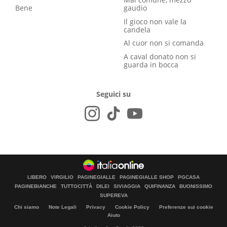
Bene
gaudio
Il gioco non vale la
candela
Al cuor non si comanda
A caval donato non si
guarda in bocca
Seguici su
LIBERO
VIRGILIO
PAGINEGIALLE
PAGINEGIALLE SHOP
PGCASA
PAGINEBIANCHE
TUTTOCITTÀ
DILEI
SIVIAGGIA
QUIFINANZA
BUONISSIMO
SUPEREVA
Chi siamo
Note Legali
Privacy
Cookie Policy
Preferenze sui cookie
Aiuto