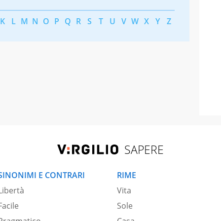
K
L
M
N
O
P
Q
R
S
T
U
V
W
X
Y
Z
SAPERE
SINONIMI E CONTRARI
RIME
Libertà
Vita
Facile
Sole