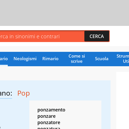
Come si
Strum
ario
Neologismi
Rimario
Scuola
scrive
Uti
ano:
Pop
ponzamento
ponzare
ponzatore
e
ponzatura