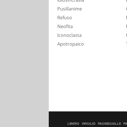
Idiosincrasia
Pusillanime
Refuso
Neofita
Iconoclasta
Apotropaico
LIBERO
VIRGILIO
PAGINEGIALLE
P