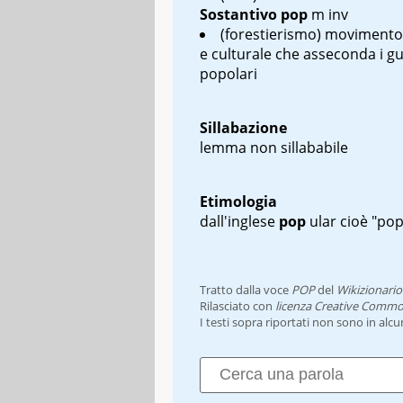
Sostantivo
pop
m inv
(forestierismo) movimento 
e culturale che asseconda i gu
popolari
Sillabazione
lemma non sillababile
Etimologia
dall'inglese
pop
ular
cioè "pop
Tratto dalla voce
POP
del
Wikizionario
Rilasciato con
licenza Creative Commo
I testi sopra riportati non sono in alc