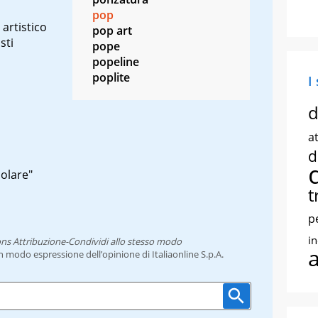
pop
artistico
pop art
sti
pope
popeline
poplite
I
d
at
d
olare"
t
p
i
ns Attribuzione-Condividi allo stesso modo
un modo espressione dell’opinione di Italiaonline S.p.A.