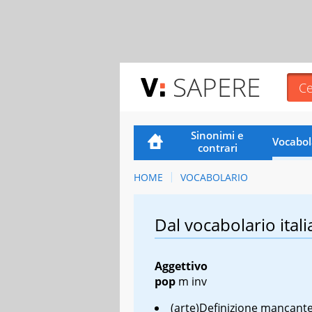
SAPERE
Sinonimi e
Vocabol
contrari
HOME
VOCABOLARIO
Dal vocabolario itali
Aggettivo
pop
m inv
(arte)Definizione mancant