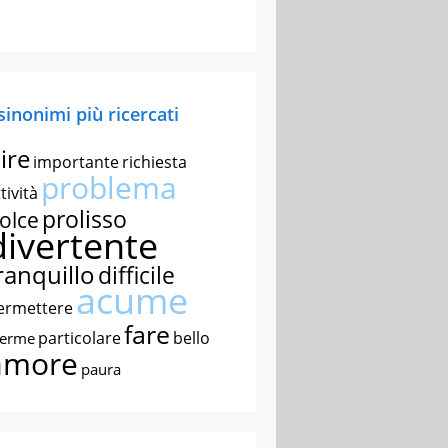
 sinonimi più ricercati
ire
importante
richiesta
problema
tività
prolisso
olce
divertente
ranquillo
difficile
acume
ermettere
fare
particolare
bello
nerme
amore
paura