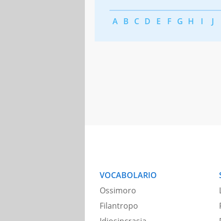
A
B
C
D
E
F
G
H
I
J
VOCABOLARIO
Ossimoro
Filantropo