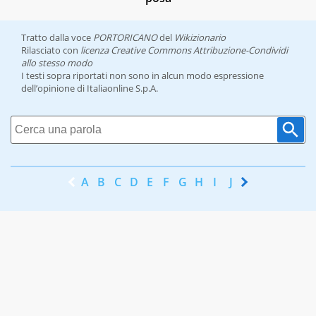
Tratto dalla voce
PORTORICANO
del
Wikizionario
Rilasciato con
licenza Creative Commons Attribuzione-Condividi
allo stesso modo
I testi sopra riportati non sono in alcun modo espressione
dell’opinione di Italiaonline S.p.A.
A
B
C
D
E
F
G
H
I
J
K
L
M
N