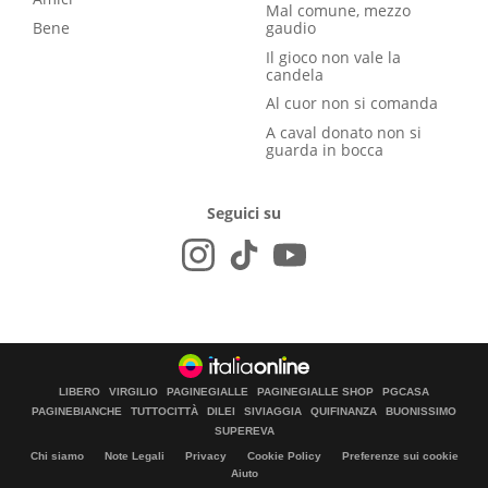
Mal comune, mezzo
Bene
gaudio
Il gioco non vale la
candela
Al cuor non si comanda
A caval donato non si
guarda in bocca
Seguici su
LIBERO
VIRGILIO
PAGINEGIALLE
PAGINEGIALLE SHOP
PGCASA
PAGINEBIANCHE
TUTTOCITTÀ
DILEI
SIVIAGGIA
QUIFINANZA
BUONISSIMO
SUPEREVA
Chi siamo
Note Legali
Privacy
Cookie Policy
Preferenze sui cookie
Aiuto