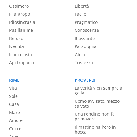
Ossimoro
Libertà
Filantropo
Facile
Idiosincrasia
Pragmatico
Pusillanime
Conoscenza
Refuso
Riassunto
Neofita
Paradigma
Iconoclasta
Gioia
Apotropaico
Tristezza
RIME
PROVERBI
Vita
La verità vien sempre a
galla
Sole
Uomo avvisato, mezzo
Casa
salvato
Mare
Una rondine non fa
primavera
Amore
Il mattino ha l'oro in
Cuore
bocca
Amici