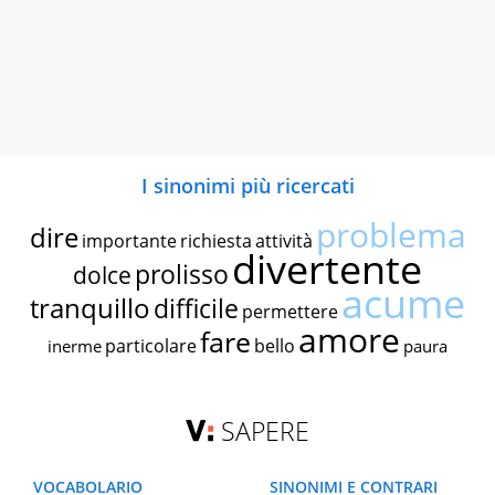
I sinonimi più ricercati
problema
dire
importante
richiesta
attività
divertente
prolisso
dolce
acume
tranquillo
difficile
permettere
amore
fare
particolare
bello
inerme
paura
SAPERE
VOCABOLARIO
SINONIMI E CONTRARI