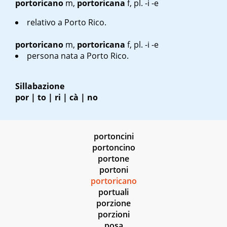
portoricano
m
,
portoricana
f
, pl. -i -e
relativo a Porto Rico.
portoricano
m
,
portoricana
f
, pl. -i -e
persona nata a Porto Rico.
Sillabazione
por | to | ri | cà | no
portoncini
portoncino
portone
portoni
portoricano
portuali
porzione
porzioni
posa