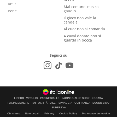
Amici
Mal comune, mezzo
Bene
gaudio
Il gioco non vale la
candela
Al cuor non si comanda
A caval donato non si
guarda in bocca
Seguici su
LIBERO
VIRGILIO
PAGINEGIALLE
PAGINEGIALLE SHOP
PGCASA
PAGINEBIANCHE
TUTTOCITTÀ
DILEI
SIVIAGGIA
QUIFINANZA
BUONISSIMO
SUPEREVA
Chi siamo
Note Legali
Privacy
Cookie Policy
Preferenze sui cookie