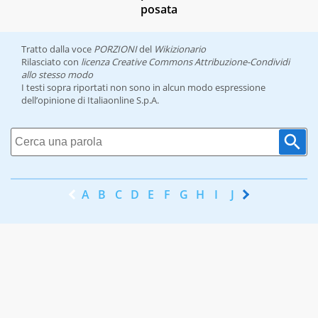
posata
Tratto dalla voce
PORZIONI
del
Wikizionario
Rilasciato con
licenza Creative Commons Attribuzione-Condividi
allo stesso modo
I testi sopra riportati non sono in alcun modo espressione
dell’opinione di Italiaonline S.p.A.
A
B
C
D
E
F
G
H
I
J
K
L
M
N