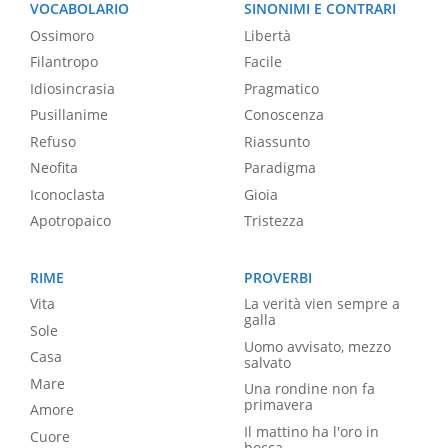
VOCABOLARIO
SINONIMI E CONTRARI
Ossimoro
Libertà
Filantropo
Facile
Idiosincrasia
Pragmatico
Pusillanime
Conoscenza
Refuso
Riassunto
Neofita
Paradigma
Iconoclasta
Gioia
Apotropaico
Tristezza
RIME
PROVERBI
Vita
La verità vien sempre a
galla
Sole
Uomo avvisato, mezzo
Casa
salvato
Mare
Una rondine non fa
primavera
Amore
Il mattino ha l'oro in
Cuore
bocca