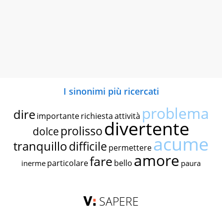
I sinonimi più ricercati
problema
dire
importante
richiesta
attività
divertente
prolisso
dolce
acume
tranquillo
difficile
permettere
amore
fare
particolare
bello
inerme
paura
SAPERE