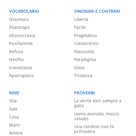
VOCABOLARIO
SINONIMI E CONTRARI
Ossimoro
Libertà
Filantropo
Facile
Idiosincrasia
Pragmatico
Pusillanime
Conoscenza
Refuso
Riassunto
Neofita
Paradigma
Iconoclasta
Gioia
Apotropaico
Tristezza
RIME
PROVERBI
Vita
La verità vien sempre a
galla
Sole
Uomo avvisato, mezzo
Casa
salvato
Mare
Una rondine non fa
primavera
Amore