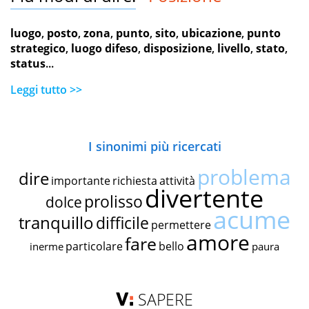
luogo
,
posto
,
zona
,
punto
,
sito
,
ubicazione
,
punto
strategico
,
luogo difeso
,
disposizione
,
livello
,
stato
,
status
...
Leggi tutto >>
I sinonimi più ricercati
problema
dire
importante
richiesta
attività
divertente
prolisso
dolce
acume
tranquillo
difficile
permettere
amore
fare
particolare
bello
inerme
paura
SAPERE