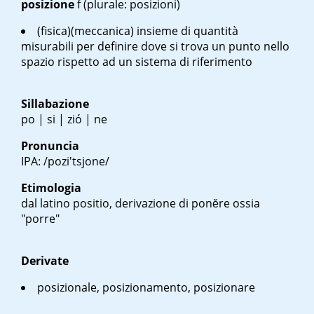
posizione
f
(plurale: posizioni)
(fisica)(meccanica) insieme di quantità
misurabili per definire dove si trova un punto nello
spazio rispetto ad un sistema di riferimento
Sillabazione
po | si | zió | ne
Pronuncia
IPA: /pozi'tsjone/
Etimologia
dal latino
positio
, derivazione di
ponĕre
ossia
"porre"
Derivate
posizionale, posizionamento, posizionare