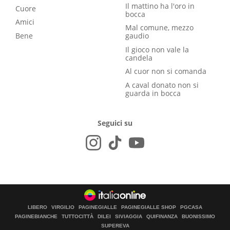
Il mattino ha l'oro in
Cuore
bocca
Amici
Mal comune, mezzo
Bene
gaudio
Il gioco non vale la
candela
Al cuor non si comanda
A caval donato non si
guarda in bocca
Seguici su
LIBERO
VIRGILIO
PAGINEGIALLE
PAGINEGIALLE SHOP
PGCASA
PAGINEBIANCHE
TUTTOCITTÀ
DILEI
SIVIAGGIA
QUIFINANZA
BUONISSIMO
SUPEREVA