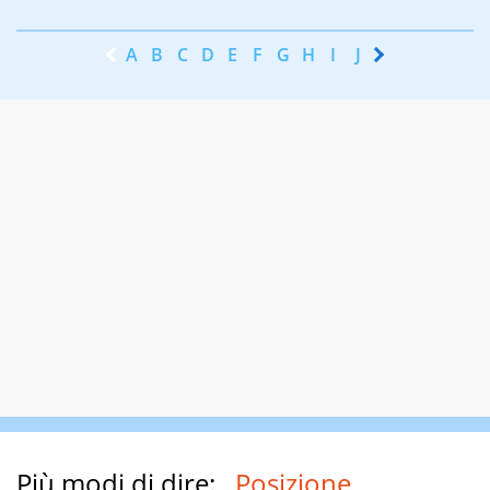
A
B
C
D
E
F
G
H
I
J
K
L
M
N
Più modi di dire:
Posizione