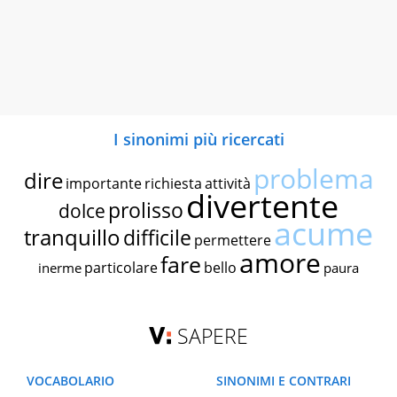
I sinonimi più ricercati
problema
dire
importante
richiesta
attività
divertente
prolisso
dolce
acume
tranquillo
difficile
permettere
amore
fare
particolare
bello
inerme
paura
SAPERE
VOCABOLARIO
SINONIMI E CONTRARI