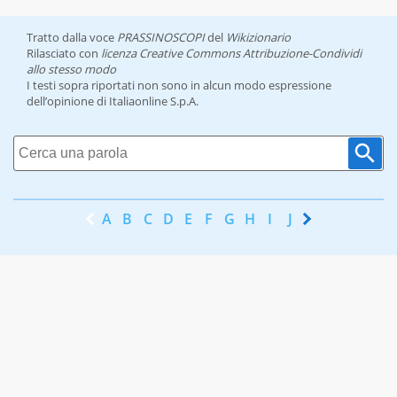
Tratto dalla voce
PRASSINOSCOPI
del
Wikizionario
Rilasciato con
licenza Creative Commons Attribuzione-Condividi
allo stesso modo
I testi sopra riportati non sono in alcun modo espressione
dell’opinione di Italiaonline S.p.A.
A
B
C
D
E
F
G
H
I
J
K
L
M
N