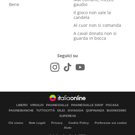
Bene
gaudio
Il gioco non vale la
candela
Al cuor non si comanda
A caval donato non si
guarda in bocca
Seguici su
LIBERO
VIRGILIO
PAGINEGIALLE
PAGINEGIALLE SHOP
PGCASA
PAGINEBIANCHE
TUTTOCITTÀ
DILEI
SIVIAGGIA
QUIFINANZA
BUONISSIMO
SUPEREVA
Chi siamo
Note Legali
Privacy
Cookie Policy
Preferenze sui cookie
Aiuto