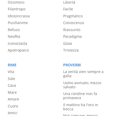
Ossimoro
Libertà
Filantropo
Facile
Idiosincrasia
Pragmatico
Pusillanime
Conoscenza
Refuso
Riassunto
Neofita
Paradigma
Iconoclasta
Gioia
Apotropaico
Tristezza
RIME
PROVERBI
Vita
La verità vien sempre a
galla
Sole
Uomo avvisato, mezzo
Casa
salvato
Mare
Una rondine non fa
primavera
Amore
Il mattino ha l'oro in
Cuore
bocca
Amici
Mal comune, mezzo