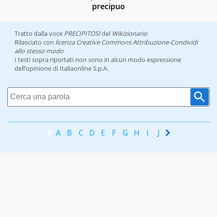
precipuo
Tratto dalla voce
PRECIPITOSI
del
Wikizionario
Rilasciato con
licenza Creative Commons Attribuzione-Condividi
allo stesso modo
I testi sopra riportati non sono in alcun modo espressione
dell’opinione di Italiaonline S.p.A.
A
B
C
D
E
F
G
H
I
J
K
L
M
N