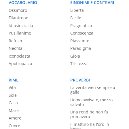
VOCABOLARIO
SINONIMI E CONTRARI
Ossimoro
Libertà
Filantropo
Facile
Idiosincrasia
Pragmatico
Pusillanime
Conoscenza
Refuso
Riassunto
Neofita
Paradigma
Iconoclasta
Gioia
Apotropaico
Tristezza
RIME
PROVERBI
Vita
La verità vien sempre a
galla
Sole
Uomo avvisato, mezzo
Casa
salvato
Mare
Una rondine non fa
primavera
Amore
Il mattino ha l'oro in
Cuore
bocca