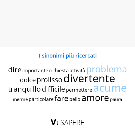
I sinonimi più ricercati
problema
dire
importante
richiesta
attività
divertente
prolisso
dolce
acume
tranquillo
difficile
permettere
amore
fare
particolare
bello
inerme
paura
SAPERE