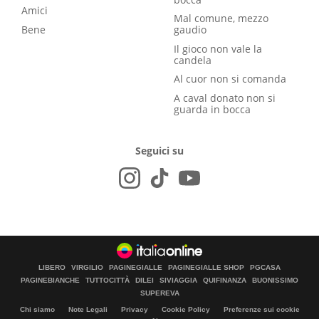
Amici
Mal comune, mezzo
Bene
gaudio
Il gioco non vale la
candela
Al cuor non si comanda
A caval donato non si
guarda in bocca
Seguici su
LIBERO
VIRGILIO
PAGINEGIALLE
PAGINEGIALLE SHOP
PGCASA
PAGINEBIANCHE
TUTTOCITTÀ
DILEI
SIVIAGGIA
QUIFINANZA
BUONISSIMO
SUPEREVA
Chi siamo
Note Legali
Privacy
Cookie Policy
Preferenze sui cookie