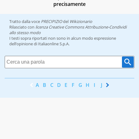
precisamente
Tratto dalla voce
PRECIPIZIO
del
Wikizionario
Rilasciato con
licenza Creative Commons Attribuzione-Condividi
allo stesso modo
I testi sopra riportati non sono in alcun modo espressione
dell’opinione di Italiaonline S.p.A.
A
B
C
D
E
F
G
H
I
J
K
L
M
N