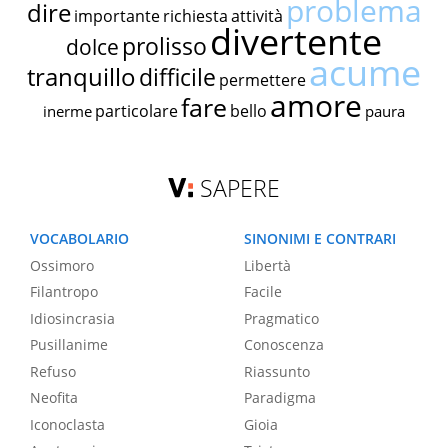
problema
dire
importante
richiesta
attività
divertente
prolisso
dolce
acume
tranquillo
difficile
permettere
amore
fare
particolare
bello
inerme
paura
SAPERE
VOCABOLARIO
SINONIMI E CONTRARI
Ossimoro
Libertà
Filantropo
Facile
Idiosincrasia
Pragmatico
Pusillanime
Conoscenza
Refuso
Riassunto
Neofita
Paradigma
Iconoclasta
Gioia