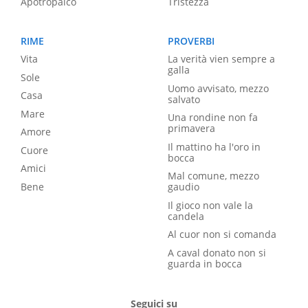
Apotropaico
Tristezza
RIME
PROVERBI
Vita
La verità vien sempre a
galla
Sole
Uomo avvisato, mezzo
Casa
salvato
Mare
Una rondine non fa
primavera
Amore
Il mattino ha l'oro in
Cuore
bocca
Amici
Mal comune, mezzo
Bene
gaudio
Il gioco non vale la
candela
Al cuor non si comanda
A caval donato non si
guarda in bocca
Seguici su