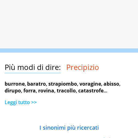
Più modi di dire:
Precipizio
burrone
,
baratro
,
strapiombo
,
voragine
,
abisso
,
dirupo
,
forra
,
rovina
,
tracollo
,
catastrofe
...
Leggi tutto >>
I sinonimi più ricercati