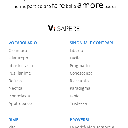
amore
fare
particolare
bello
inerme
paura
SAPERE
VOCABOLARIO
SINONIMI E CONTRARI
Ossimoro
Libertà
Filantropo
Facile
Idiosincrasia
Pragmatico
Pusillanime
Conoscenza
Refuso
Riassunto
Neofita
Paradigma
Iconoclasta
Gioia
Apotropaico
Tristezza
RIME
PROVERBI
Vita
La verità vien sempre a