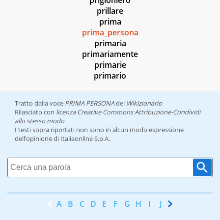
prigioniero
prillare
prima
prima_persona
primaria
primariamente
primarie
primario
Tratto dalla voce
PRIMA PERSONA
del
Wikizionario
Rilasciato con
licenza Creative Commons Attribuzione-Condividi
allo stesso modo
I testi sopra riportati non sono in alcun modo espressione
dell’opinione di Italiaonline S.p.A.
A
B
C
D
E
F
G
H
I
J
K
L
M
N