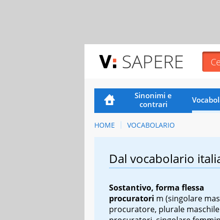
SAPERE
Sinonimi e
Vocabol
contrari
HOME
VOCABOLARIO
Dal vocabolario itali
Sostantivo, forma flessa
procuratori
m
(singolare mas
procuratore, plurale maschile
procuratori, singolare femmin