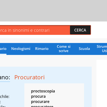
Come si
Strum
ario
Neologismi
Rimario
Scuola
scrive
Uti
ano:
Procuratori
proctoscopia
procura
chile:
procurare
:
procuratore
ile: