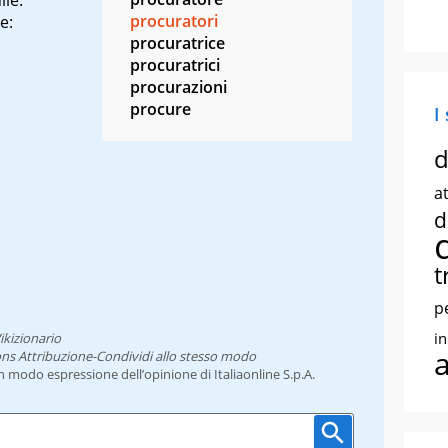
procuratori
e:
procuratrice
procuratrici
procurazioni
procure
I
d
at
d
t
p
i
ikizionario
ns Attribuzione-Condividi allo stesso modo
un modo espressione dell’opinione di Italiaonline S.p.A.