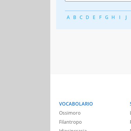
A
B
C
D
E
F
G
H
I
J
VOCABOLARIO
Ossimoro
Filantropo