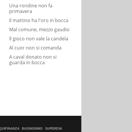
Una rondine non fa
primavera
Il mattino ha l'oro in bocca
Mal comune, mezzo gaudio
Il gioco non vale la candela
Al cuor non si comanda
A caval donato non si
guarda in bocca
QUIFINANZA
BUONISSIMO
SUPEREVA