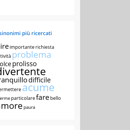
 sinonimi più ricercati
ire
importante
richiesta
problema
tività
prolisso
olce
divertente
ranquillo
difficile
acume
ermettere
fare
particolare
bello
nerme
amore
paura