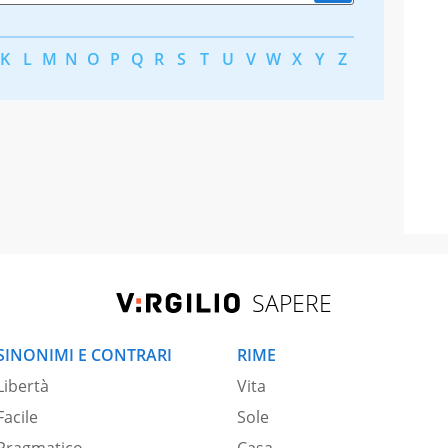
K
L
M
N
O
P
Q
R
S
T
U
V
W
X
Y
Z
SAPERE
SINONIMI E CONTRARI
RIME
Libertà
Vita
Facile
Sole