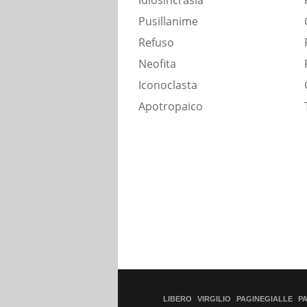
Idiosincrasia
Pusillanime
Refuso
Neofita
Iconoclasta
Apotropaico
LIBERO
VIRGILIO
PAGINEGIALLE
P