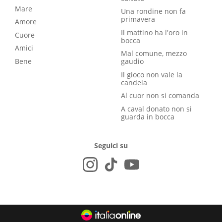
Mare
Una rondine non fa
primavera
Amore
Il mattino ha l'oro in
Cuore
bocca
Amici
Mal comune, mezzo
Bene
gaudio
Il gioco non vale la
candela
Al cuor non si comanda
A caval donato non si
guarda in bocca
Seguici su