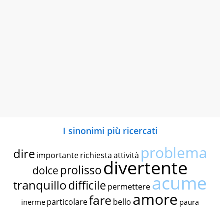
I sinonimi più ricercati
problema
dire
importante
richiesta
attività
divertente
prolisso
dolce
acume
tranquillo
difficile
permettere
amore
fare
particolare
bello
inerme
paura