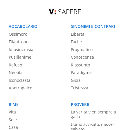
SAPERE
VOCABOLARIO
SINONIMI E CONTRARI
Ossimoro
Libertà
Filantropo
Facile
Idiosincrasia
Pragmatico
Pusillanime
Conoscenza
Refuso
Riassunto
Neofita
Paradigma
Iconoclasta
Gioia
Apotropaico
Tristezza
RIME
PROVERBI
Vita
La verità vien sempre a
galla
Sole
Uomo avvisato, mezzo
Casa
salvato