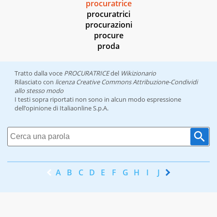
procuratrice
procuratrici
procurazioni
procure
proda
Tratto dalla voce
PROCURATRICE
del
Wikizionario
Rilasciato con
licenza Creative Commons Attribuzione-Condividi
allo stesso modo
I testi sopra riportati non sono in alcun modo espressione
dell’opinione di Italiaonline S.p.A.
A
B
C
D
E
F
G
H
I
J
K
L
M
N