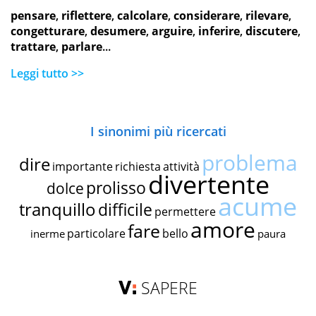
pensare
,
riflettere
,
calcolare
,
considerare
,
rilevare
,
congetturare
,
desumere
,
arguire
,
inferire
,
discutere
,
trattare
,
parlare
...
Leggi tutto >>
I sinonimi più ricercati
problema
dire
importante
richiesta
attività
divertente
prolisso
dolce
acume
tranquillo
difficile
permettere
amore
fare
particolare
bello
inerme
paura
SAPERE