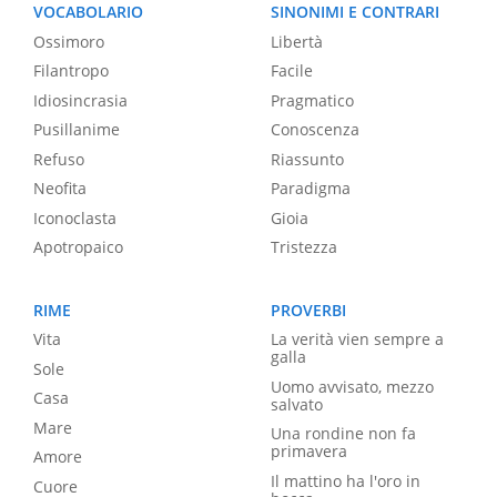
VOCABOLARIO
SINONIMI E CONTRARI
Ossimoro
Libertà
Filantropo
Facile
Idiosincrasia
Pragmatico
Pusillanime
Conoscenza
Refuso
Riassunto
Neofita
Paradigma
Iconoclasta
Gioia
Apotropaico
Tristezza
RIME
PROVERBI
Vita
La verità vien sempre a
galla
Sole
Uomo avvisato, mezzo
Casa
salvato
Mare
Una rondine non fa
primavera
Amore
Il mattino ha l'oro in
Cuore