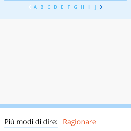
A
B
C
D
E
F
G
H
I
J
K
L
M
N
Più modi di dire:
Ragionare