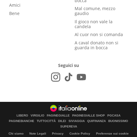
bocca
Amici
Mal comune, mezzo
Bene
gaudio
Il gioco non vale la
candela
Al cuor non si comanda
A caval donato non si
guarda in bocca
Seguici su
LIBERO
VIRGILIO
PAGINEGIALLE
PAGINEGIALLE SHOP
PGCASA
PAGINEBIANCHE
TUTTOCITTÀ
DILEI
SIVIAGGIA
QUIFINANZA
BUONISSIMO
SUPEREVA
Chi siamo
Note Legali
Privacy
Cookie Policy
Preferenze sui cookie