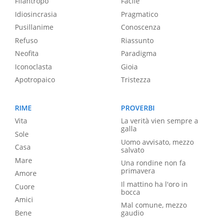
Filantropo
Facile
Idiosincrasia
Pragmatico
Pusillanime
Conoscenza
Refuso
Riassunto
Neofita
Paradigma
Iconoclasta
Gioia
Apotropaico
Tristezza
RIME
PROVERBI
Vita
La verità vien sempre a
galla
Sole
Uomo avvisato, mezzo
Casa
salvato
Mare
Una rondine non fa
primavera
Amore
Il mattino ha l'oro in
Cuore
bocca
Amici
Mal comune, mezzo
Bene
gaudio