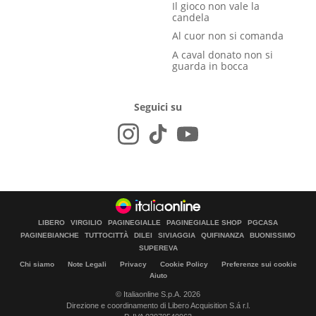
Il gioco non vale la
candela
Al cuor non si comanda
A caval donato non si
guarda in bocca
Seguici su
LIBERO
VIRGILIO
PAGINEGIALLE
PAGINEGIALLE SHOP
PGCASA
PAGINEBIANCHE
TUTTOCITTÀ
DILEI
SIVIAGGIA
QUIFINANZA
BUONISSIMO
SUPEREVA
Chi siamo
Note Legali
Privacy
Cookie Policy
Preferenze sui cookie
Aiuto
© Italiaonline S.p.A. 2026
Direzione e coordinamento di Libero Acquisition S.á r.l.