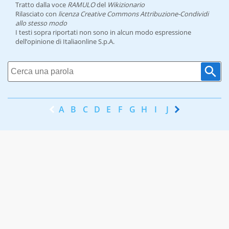
Tratto dalla voce
RAMULO
del
Wikizionario
Rilasciato con
licenza Creative Commons Attribuzione-Condividi
allo stesso modo
I testi sopra riportati non sono in alcun modo espressione
dell’opinione di Italiaonline S.p.A.
A
B
C
D
E
F
G
H
I
J
K
L
M
N