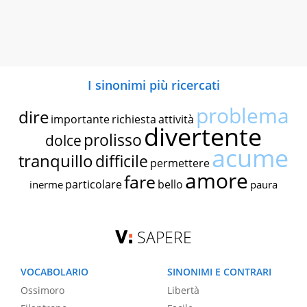
I sinonimi più ricercati
problema
dire
importante
richiesta
attività
divertente
prolisso
dolce
acume
tranquillo
difficile
permettere
amore
fare
particolare
bello
inerme
paura
SAPERE
VOCABOLARIO
SINONIMI E CONTRARI
Ossimoro
Libertà