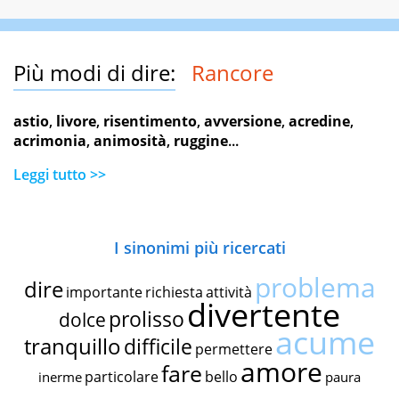
Più modi di dire:
Rancore
astio
,
livore
,
risentimento
,
avversione
,
acredine
,
acrimonia
,
animosità
,
ruggine
...
Leggi tutto >>
I sinonimi più ricercati
problema
dire
importante
richiesta
attività
divertente
prolisso
dolce
acume
tranquillo
difficile
permettere
amore
fare
particolare
bello
inerme
paura