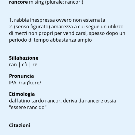
rancore
m sing
(plurale: rancori)
rabbia inespressa ovvero non esternata
(senso figurato) amarezza a cui segue un utilizzo
di mezzi non propri per vendicarsi, spesso dopo un
periodo di tempo abbastanza ampio
Sillabazione
ran | cò | re
Pronuncia
IPA: /raŋ'kore/
Etimologia
dal latino tardo
rancor
, deriva da
rancere
ossia
"essere rancido"
Citazioni