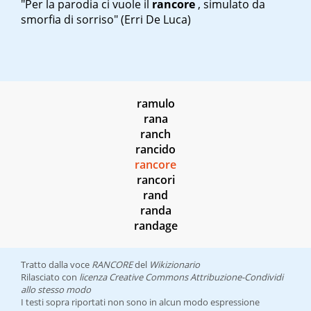
"Per la parodia ci vuole il
rancore
, simulato da
smorfia di sorriso" (Erri De Luca)
ramulo
rana
ranch
rancido
rancore
rancori
rand
randa
randage
Tratto dalla voce
RANCORE
del
Wikizionario
Rilasciato con
licenza Creative Commons Attribuzione-Condividi
allo stesso modo
I testi sopra riportati non sono in alcun modo espressione