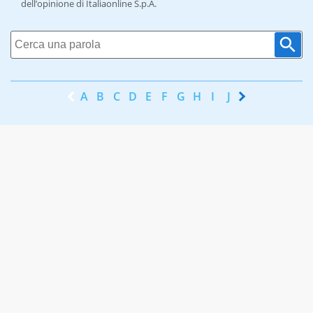
dell’opinione di Italiaonline S.p.A.
A
B
C
D
E
F
G
H
I
J
K
L
M
N