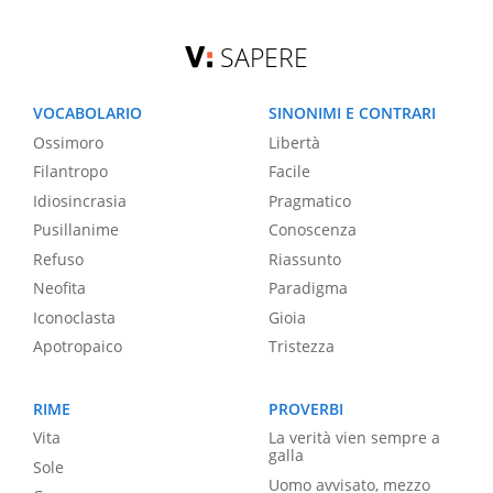
SAPERE
VOCABOLARIO
SINONIMI E CONTRARI
Ossimoro
Libertà
Filantropo
Facile
Idiosincrasia
Pragmatico
Pusillanime
Conoscenza
Refuso
Riassunto
Neofita
Paradigma
Iconoclasta
Gioia
Apotropaico
Tristezza
RIME
PROVERBI
Vita
La verità vien sempre a
galla
Sole
Uomo avvisato, mezzo