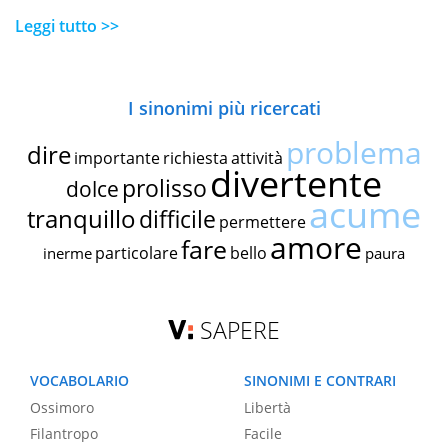
Leggi tutto >>
I sinonimi più ricercati
problema
dire
importante
richiesta
attività
divertente
prolisso
dolce
acume
tranquillo
difficile
permettere
amore
fare
particolare
bello
inerme
paura
SAPERE
VOCABOLARIO
SINONIMI E CONTRARI
Ossimoro
Libertà
Filantropo
Facile