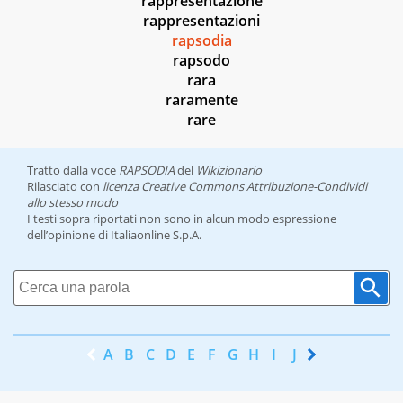
rappresentazione
rappresentazioni
rapsodia
rapsodo
rara
raramente
rare
Tratto dalla voce
RAPSODIA
del
Wikizionario
Rilasciato con
licenza Creative Commons Attribuzione-Condividi
allo stesso modo
I testi sopra riportati non sono in alcun modo espressione
dell’opinione di Italiaonline S.p.A.
A
B
C
D
E
F
G
H
I
J
K
L
M
N