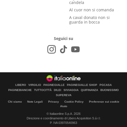
candela
Al cuor non si comanda
A caval donato non si
guarda in bocca
Seguici su
LIBERO
VIRGILIO
PAGINEGIALLE
PAGINEGIALLE SHOP
PGCASA
PAGINEBIANCHE
TUTTOCITTÀ
DILEI
SIVIAGGIA
QUIFINANZA
BUONISSIMO
SUPEREVA
Chi siamo
Note Legali
Privacy
Cookie Policy
Preferenze sui cookie
Aiuto
© Italiaonline S.p.A. 2026
Direzione e coordinamento di Libero Acquisition S.á r.l.
P. IVA 03970540963