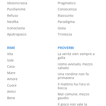
Idiosincrasia
Pragmatico
Pusillanime
Conoscenza
Refuso
Riassunto
Neofita
Paradigma
Iconoclasta
Gioia
Apotropaico
Tristezza
RIME
PROVERBI
Vita
La verità vien sempre a
galla
Sole
Uomo avvisato, mezzo
Casa
salvato
Mare
Una rondine non fa
primavera
Amore
Il mattino ha l'oro in
Cuore
bocca
Amici
Mal comune, mezzo
Bene
gaudio
Il gioco non vale la