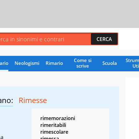
Come si
Strum
ario
Neologismi
Rimario
Scuola
scrive
Uti
ano:
Rimesse
rimemorazioni
rimeritabili
rimescolare
sa
rimessa