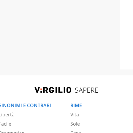
SAPERE
SINONIMI E CONTRARI
RIME
Libertà
Vita
Facile
Sole