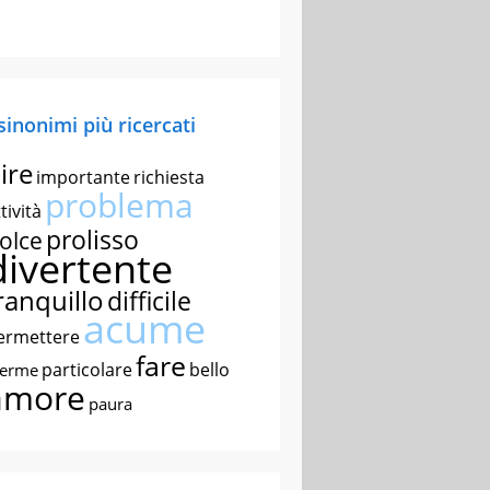
 sinonimi più ricercati
ire
importante
richiesta
problema
tività
prolisso
olce
divertente
ranquillo
difficile
acume
ermettere
fare
particolare
bello
nerme
amore
paura