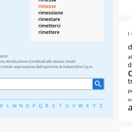
rimesse
rimessione
rimestare
rimetterci
rimettere
I
d
nario
at
ns Attribuzione-Condividi allo stesso modo
d
un modo espressione dell’opinione di Italiaonline S.p.A.
t
p
i
K
L
M
N
O
P
Q
R
S
T
U
V
W
X
Y
Z