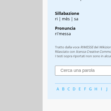
Sillabazione
ri | mès | sa
Pronuncia
ri'messa
Tratto dalla voce
RIMESSE
del
Wikizio
Rilasciato con
licenza Creative Commo
I testi sopra riportati non sono in alc
A
B
C
D
E
F
G
H
I
J