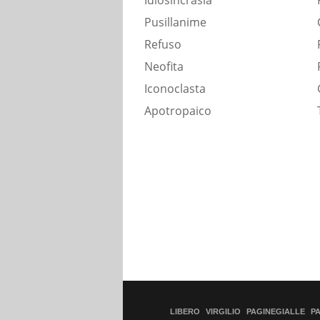
Idiosincrasia
Pusillanime
Refuso
Neofita
Iconoclasta
Apotropaico
LIBERO
VIRGILIO
PAGINEGIALLE
P