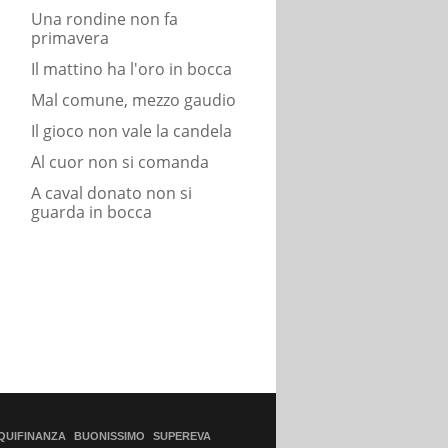
Una rondine non fa
primavera
Il mattino ha l'oro in bocca
Mal comune, mezzo gaudio
Il gioco non vale la candela
Al cuor non si comanda
A caval donato non si
guarda in bocca
QUIFINANZA
BUONISSIMO
SUPEREVA