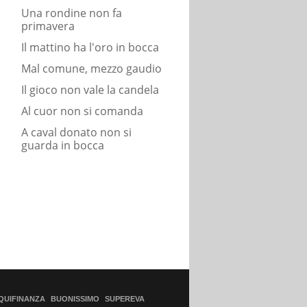
Una rondine non fa
primavera
Il mattino ha l'oro in bocca
Mal comune, mezzo gaudio
Il gioco non vale la candela
Al cuor non si comanda
A caval donato non si
guarda in bocca
QUIFINANZA
BUONISSIMO
SUPEREVA