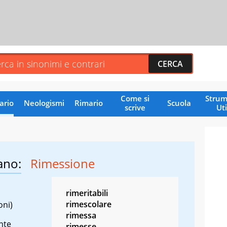
Come si
Strum
ario
Neologismi
Rimario
Scuola
scrive
Uti
ano:
Rimessione
rimeritabili
rimescolare
oni)
rimessa
nte
rimesse