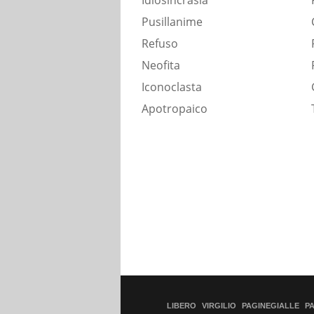
Idiosincrasia
Pusillanime
Refuso
Neofita
Iconoclasta
Apotropaico
LIBERO
VIRGILIO
PAGINEGIALLE
P