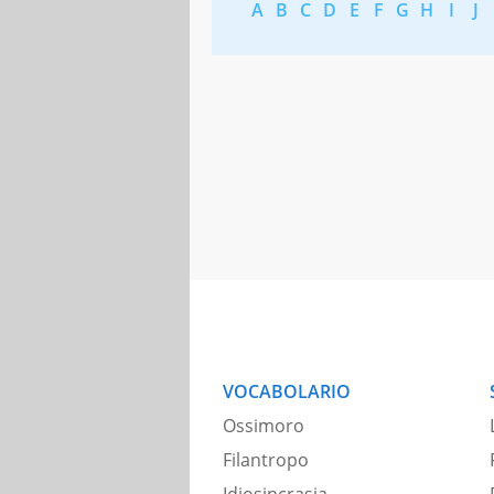
A
B
C
D
E
F
G
H
I
J
VOCABOLARIO
Ossimoro
Filantropo