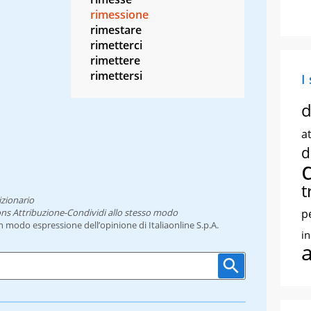
rimessione
rimestare
rimetterci
rimettere
rimettersi
I
d
at
d
t
izionario
ns Attribuzione-Condividi allo stesso modo
p
un modo espressione dell’opinione di Italiaonline S.p.A.
i