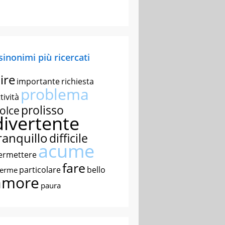
 sinonimi più ricercati
ire
importante
richiesta
problema
tività
prolisso
olce
divertente
ranquillo
difficile
acume
ermettere
fare
particolare
bello
nerme
amore
paura