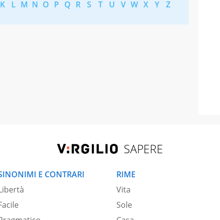
K
L
M
N
O
P
Q
R
S
T
U
V
W
X
Y
Z
SAPERE
SINONIMI E CONTRARI
RIME
Libertà
Vita
Facile
Sole