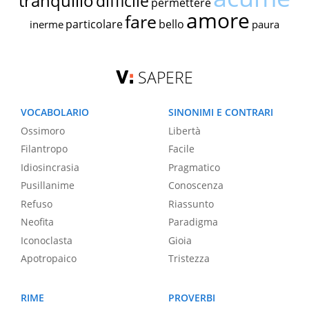
tranquillo
difficile
permettere
amore
fare
particolare
bello
inerme
paura
SAPERE
VOCABOLARIO
SINONIMI E CONTRARI
Ossimoro
Libertà
Filantropo
Facile
Idiosincrasia
Pragmatico
Pusillanime
Conoscenza
Refuso
Riassunto
Neofita
Paradigma
Iconoclasta
Gioia
Apotropaico
Tristezza
RIME
PROVERBI