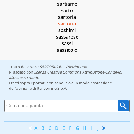
sartiame
sarto
sartoria
sartorio
sashimi
sassarese
sassi
sassicolo
Tratto dalla voce
SARTORIO
del
Wikizionario
Rilasciato con
licenza Creative Commons Attribuzione-Condividi
allo stesso modo
I testi sopra riportati non sono in alcun modo espressione
dell’opinione di Italiaonline S.p.A.
A
B
C
D
E
F
G
H
I
J
K
L
M
N