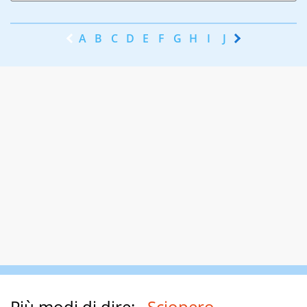
A
B
C
D
E
F
G
H
I
J
K
L
M
N
Più modi di dire:
Sciopero