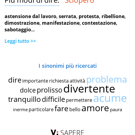
astensione dal lavoro
,
serrata
,
protesta
,
ribellione
,
dimostrazione
,
manifestazione
,
contestazione
,
sabotaggio
...
Leggi tutto >>
I sinonimi più ricercati
problema
dire
importante
richiesta
attività
divertente
prolisso
dolce
acume
tranquillo
difficile
permettere
amore
fare
particolare
bello
inerme
paura
SAPERE