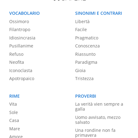
VOCABOLARIO
SINONIMI E CONTRARI
Ossimoro
Libertà
Filantropo
Facile
Idiosincrasia
Pragmatico
Pusillanime
Conoscenza
Refuso
Riassunto
Neofita
Paradigma
Iconoclasta
Gioia
Apotropaico
Tristezza
RIME
PROVERBI
Vita
La verità vien sempre a
galla
Sole
Uomo avvisato, mezzo
Casa
salvato
Mare
Una rondine non fa
primavera
Amore