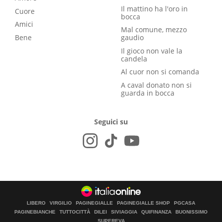
Il mattino ha l'oro in
Cuore
bocca
Amici
Mal comune, mezzo
Bene
gaudio
Il gioco non vale la
candela
Al cuor non si comanda
A caval donato non si
guarda in bocca
Seguici su
LIBERO
VIRGILIO
PAGINEGIALLE
PAGINEGIALLE SHOP
PGCASA
PAGINEBIANCHE
TUTTOCITTÀ
DILEI
SIVIAGGIA
QUIFINANZA
BUONISSIMO
SUPEREVA