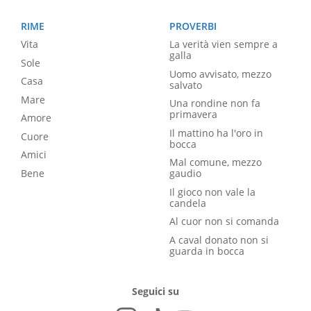
RIME
PROVERBI
Vita
La verità vien sempre a
galla
Sole
Uomo avvisato, mezzo
Casa
salvato
Mare
Una rondine non fa
primavera
Amore
Il mattino ha l'oro in
Cuore
bocca
Amici
Mal comune, mezzo
Bene
gaudio
Il gioco non vale la
candela
Al cuor non si comanda
A caval donato non si
guarda in bocca
Seguici su