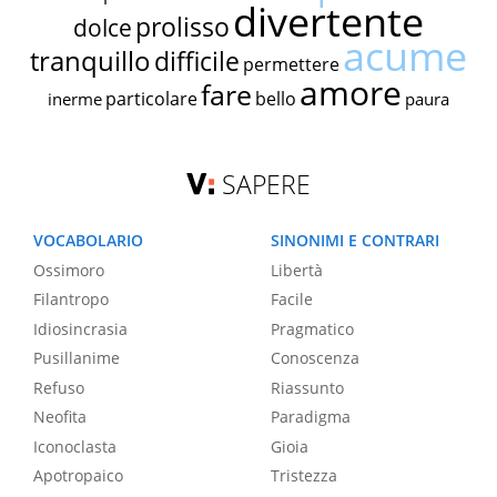
divertente
prolisso
dolce
acume
tranquillo
difficile
permettere
amore
fare
particolare
bello
inerme
paura
SAPERE
VOCABOLARIO
SINONIMI E CONTRARI
Ossimoro
Libertà
Filantropo
Facile
Idiosincrasia
Pragmatico
Pusillanime
Conoscenza
Refuso
Riassunto
Neofita
Paradigma
Iconoclasta
Gioia
Apotropaico
Tristezza