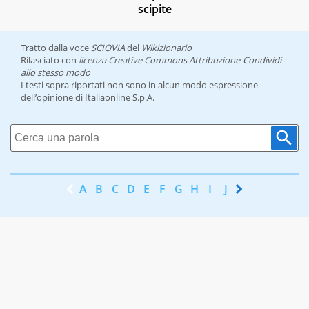
scipite
Tratto dalla voce
SCIOVIA
del
Wikizionario
Rilasciato con
licenza Creative Commons Attribuzione-Condividi
allo stesso modo
I testi sopra riportati non sono in alcun modo espressione
dell’opinione di Italiaonline S.p.A.
A
B
C
D
E
F
G
H
I
J
K
L
M
N