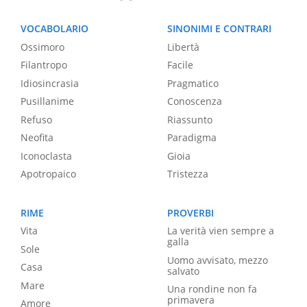
VOCABOLARIO
SINONIMI E CONTRARI
Ossimoro
Libertà
Filantropo
Facile
Idiosincrasia
Pragmatico
Pusillanime
Conoscenza
Refuso
Riassunto
Neofita
Paradigma
Iconoclasta
Gioia
Apotropaico
Tristezza
RIME
PROVERBI
Vita
La verità vien sempre a
galla
Sole
Uomo avvisato, mezzo
Casa
salvato
Mare
Una rondine non fa
primavera
Amore