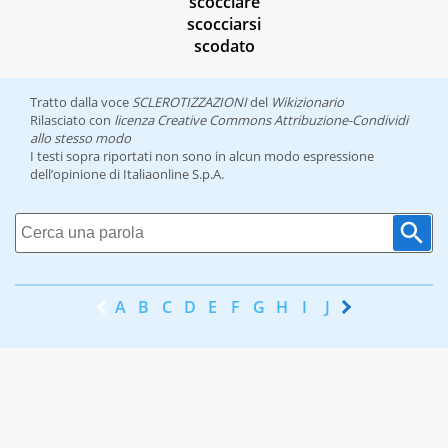
scocciare
scocciarsi
scodato
Tratto dalla voce
SCLEROTIZZAZIONI
del
Wikizionario
Rilasciato con
licenza Creative Commons Attribuzione-Condividi
allo stesso modo
I testi sopra riportati non sono in alcun modo espressione
dell’opinione di Italiaonline S.p.A.
A
B
C
D
E
F
G
H
I
J
K
L
M
N