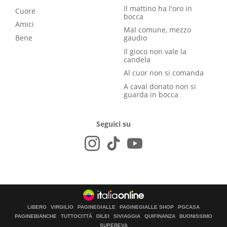
Il mattino ha l'oro in
Cuore
bocca
Amici
Mal comune, mezzo
Bene
gaudio
Il gioco non vale la
candela
Al cuor non si comanda
A caval donato non si
guarda in bocca
Seguici su
LIBERO
VIRGILIO
PAGINEGIALLE
PAGINEGIALLE SHOP
PGCASA
PAGINEBIANCHE
TUTTOCITTÀ
DILEI
SIVIAGGIA
QUIFINANZA
BUONISSIMO
SUPEREVA