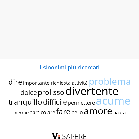
I sinonimi più ricercati
problema
dire
importante
richiesta
attività
divertente
prolisso
dolce
acume
tranquillo
difficile
permettere
amore
fare
particolare
bello
inerme
paura
SAPERE