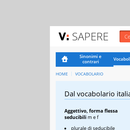
SAPERE
Sinonimi e
Vocabol
contrari
HOME
VOCABOLARIO
Dal vocabolario itali
Aggettivo, forma flessa
seducibili
m
e
f
plurale di seducibile