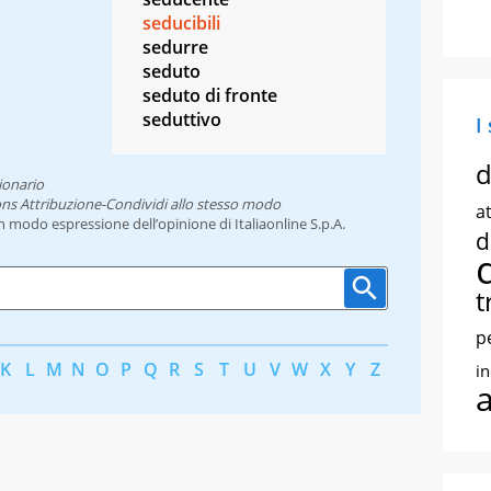
seducibili
sedurre
seduto
seduto di fronte
seduttivo
I
d
ionario
ns Attribuzione-Condividi allo stesso modo
at
un modo espressione dell’opinione di Italiaonline S.p.A.
d
t
p
K
L
M
N
O
P
Q
R
S
T
U
V
W
X
Y
Z
i