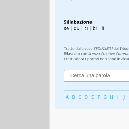
Sillabazione
se | du | cì | bi | li
Tratto dalla voce
SEDUCIBILI
del
Wikiz
Rilasciato con
licenza Creative Commo
I testi sopra riportati non sono in alc
A
B
C
D
E
F
G
H
I
J