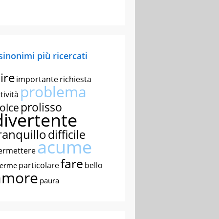
 sinonimi più ricercati
ire
importante
richiesta
problema
tività
prolisso
olce
divertente
ranquillo
difficile
acume
ermettere
fare
particolare
bello
nerme
amore
paura