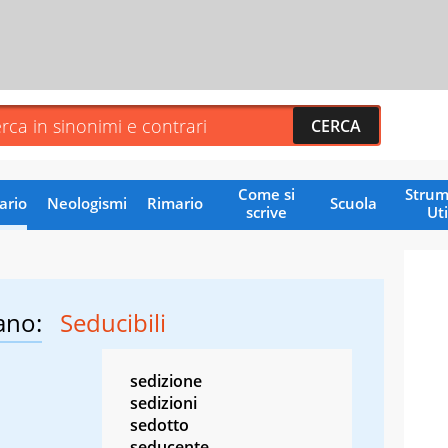
Come si
Strum
ario
Neologismi
Rimario
Scuola
scrive
Uti
ano:
Seducibili
sedizione
sedizioni
sedotto
seducente