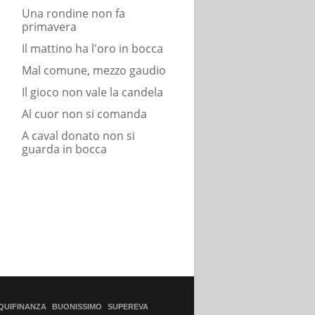
Una rondine non fa
primavera
Il mattino ha l'oro in bocca
Mal comune, mezzo gaudio
Il gioco non vale la candela
Al cuor non si comanda
A caval donato non si
guarda in bocca
QUIFINANZA
BUONISSIMO
SUPEREVA