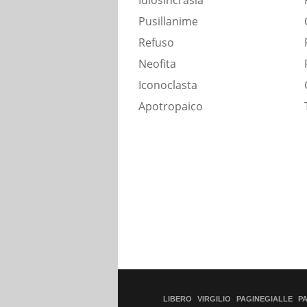
Idiosincrasia
Pusillanime
Refuso
Neofita
Iconoclasta
Apotropaico
LIBERO
VIRGILIO
PAGINEGIALLE
P