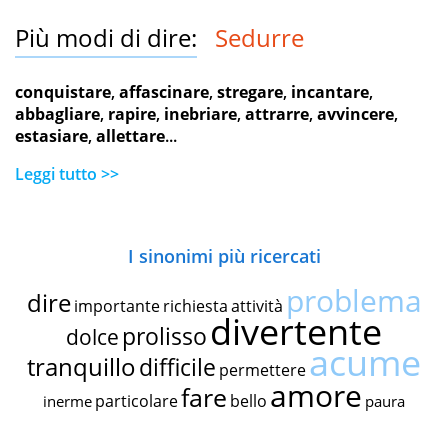
Più modi di dire:
Sedurre
conquistare
,
affascinare
,
stregare
,
incantare
,
abbagliare
,
rapire
,
inebriare
,
attrarre
,
avvincere
,
estasiare
,
allettare
...
Leggi tutto >>
I sinonimi più ricercati
problema
dire
importante
richiesta
attività
divertente
prolisso
dolce
acume
tranquillo
difficile
permettere
amore
fare
particolare
bello
inerme
paura