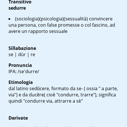
Transitivo
sedurre
(sociologia)(psicologia)(sessualità) convincere
una persona, con false promesse o col fascino, ad
avere un rapporto sessuale
Sillabazione
se | dùr | re
Pronuncia
IPA: /se'durre/
Etimologia
dal latino
sedŭcere
, formato da
se- (
ossia " a parte,
via") e da
ducĕre
( cioè "condurre, trarre"), significa
quindi "condurre via, attrarre a sè"
Derivate