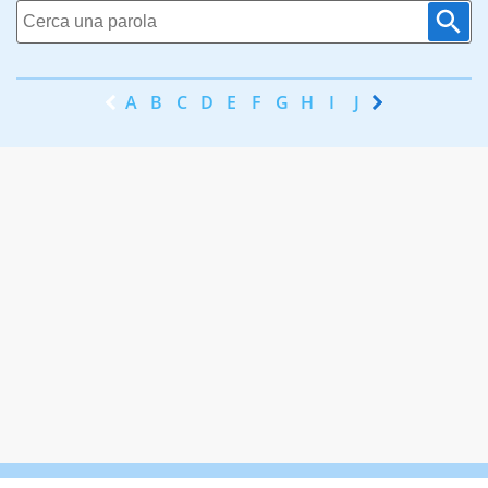
A
B
C
D
E
F
G
H
I
J
K
L
M
N