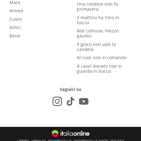
Mare
Una rondine non fa
primavera
Amore
Il mattino ha l'oro in
Cuore
bocca
Amici
Mal comune, mezzo
Bene
gaudio
Il gioco non vale la
candela
Al cuor non si comanda
A caval donato non si
guarda in bocca
Seguici su
LIBERO
VIRGILIO
PAGINEGIALLE
PAGINEGIALLE SHOP
PGCASA