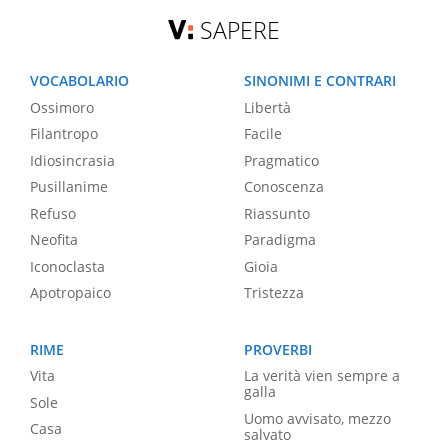
SAPERE
VOCABOLARIO
SINONIMI E CONTRARI
Ossimoro
Libertà
Filantropo
Facile
Idiosincrasia
Pragmatico
Pusillanime
Conoscenza
Refuso
Riassunto
Neofita
Paradigma
Iconoclasta
Gioia
Apotropaico
Tristezza
RIME
PROVERBI
Vita
La verità vien sempre a
galla
Sole
Uomo avvisato, mezzo
Casa
salvato