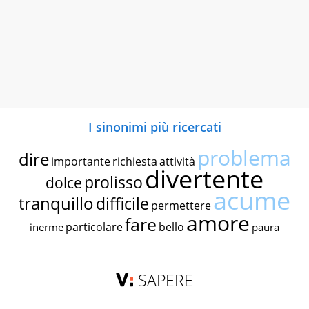
I sinonimi più ricercati
problema
dire
importante
richiesta
attività
divertente
prolisso
dolce
acume
tranquillo
difficile
permettere
amore
fare
particolare
bello
inerme
paura
SAPERE