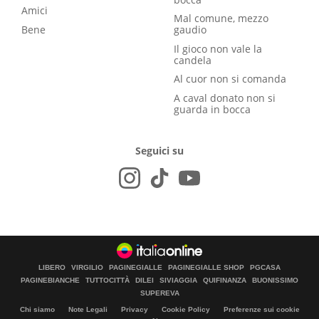
Amici
Mal comune, mezzo
Bene
gaudio
Il gioco non vale la
candela
Al cuor non si comanda
A caval donato non si
guarda in bocca
Seguici su
LIBERO
VIRGILIO
PAGINEGIALLE
PAGINEGIALLE SHOP
PGCASA
PAGINEBIANCHE
TUTTOCITTÀ
DILEI
SIVIAGGIA
QUIFINANZA
BUONISSIMO
SUPEREVA
Chi siamo
Note Legali
Privacy
Cookie Policy
Preferenze sui cookie