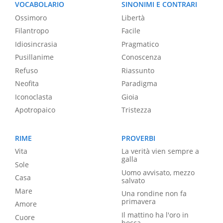
VOCABOLARIO
SINONIMI E CONTRARI
Ossimoro
Libertà
Filantropo
Facile
Idiosincrasia
Pragmatico
Pusillanime
Conoscenza
Refuso
Riassunto
Neofita
Paradigma
Iconoclasta
Gioia
Apotropaico
Tristezza
RIME
PROVERBI
Vita
La verità vien sempre a
galla
Sole
Uomo avvisato, mezzo
Casa
salvato
Mare
Una rondine non fa
primavera
Amore
Il mattino ha l'oro in
Cuore
bocca