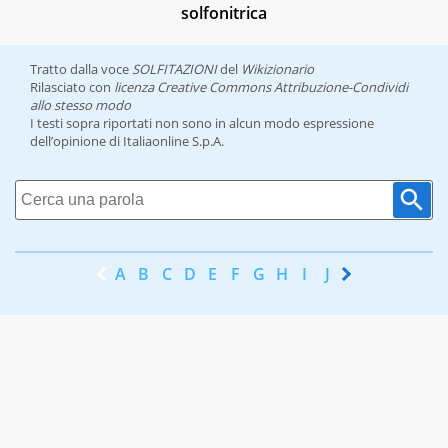
solfonitrica
Tratto dalla voce
SOLFITAZIONI
del
Wikizionario
Rilasciato con
licenza Creative Commons Attribuzione-Condividi
allo stesso modo
I testi sopra riportati non sono in alcun modo espressione
dell’opinione di Italiaonline S.p.A.
A
B
C
D
E
F
G
H
I
J
K
L
M
N