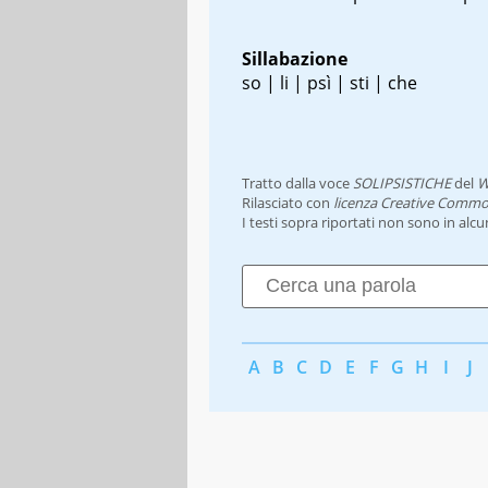
Sillabazione
so | li | psì | sti | che
Tratto dalla voce
SOLIPSISTICHE
del
W
Rilasciato con
licenza Creative Commo
I testi sopra riportati non sono in alc
A
B
C
D
E
F
G
H
I
J