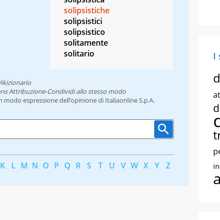
solipsistiche
solipsistici
solipsistico
solitamente
solitario
I
d
ikizionario
ns Attribuzione-Condividi allo stesso modo
at
un modo espressione dell’opinione di Italiaonline S.p.A.
d
t
p
K
L
M
N
O
P
Q
R
S
T
U
V
W
X
Y
Z
i