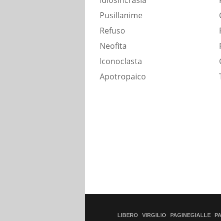
Idiosincrasia
Pusillanime
Refuso
Neofita
Iconoclasta
Apotropaico
LIBERO
VIRGILIO
PAGINEGIALLE
P