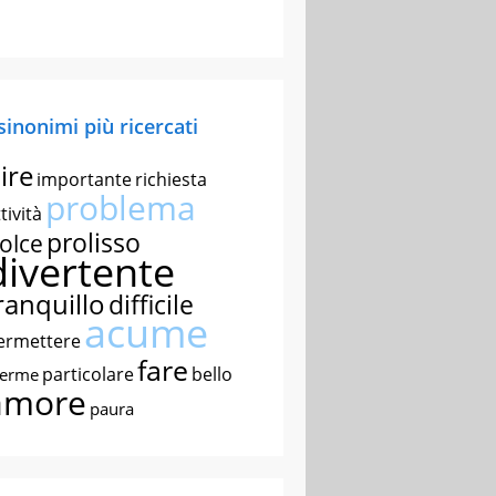
 sinonimi più ricercati
ire
importante
richiesta
problema
tività
prolisso
olce
divertente
ranquillo
difficile
acume
ermettere
fare
particolare
bello
nerme
amore
paura