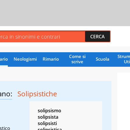
Come si
Strum
ario
Neologismi
Rimario
Scuola
scrive
Uti
ano:
Solipsistiche
solipsismo
solipsista
solipsisti
stico
solipsistica