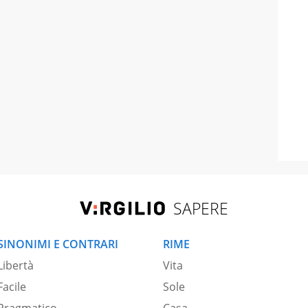
SAPERE
SINONIMI E CONTRARI
RIME
Libertà
Vita
Facile
Sole