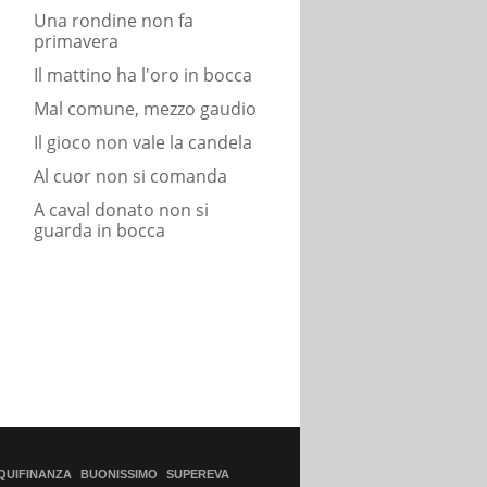
Una rondine non fa
primavera
Il mattino ha l'oro in bocca
Mal comune, mezzo gaudio
Il gioco non vale la candela
Al cuor non si comanda
A caval donato non si
guarda in bocca
QUIFINANZA
BUONISSIMO
SUPEREVA