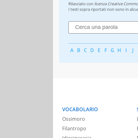
Rilasciato con
licenza Creative Commo
I testi sopra riportati non sono in alc
A
B
C
D
E
F
G
H
I
J
VOCABOLARIO
Ossimoro
Filantropo