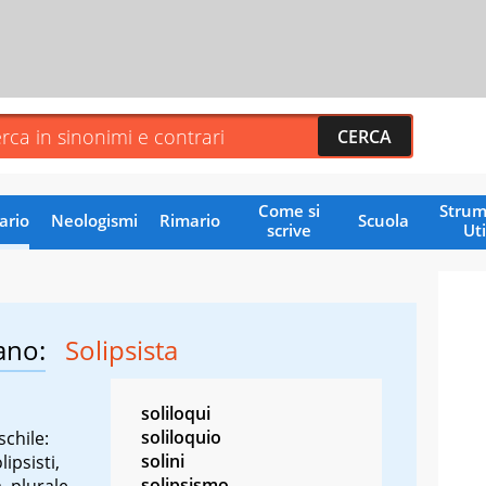
Come si
Strum
ario
Neologismi
Rimario
Scuola
scrive
Uti
ano:
Solipsista
soliloqui
soliloquio
chile:
solini
lipsisti,
solipsismo
, plurale