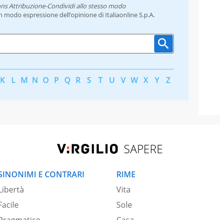
ns Attribuzione-Condividi allo stesso modo
un modo espressione dell’opinione di Italiaonline S.p.A.
K
L
M
N
O
P
Q
R
S
T
U
V
W
X
Y
Z
SAPERE
SINONIMI E CONTRARI
RIME
Libertà
Vita
Facile
Sole