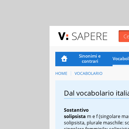
SAPERE
Sinonimi e
Vocabol
contrari
HOME
VOCABOLARIO
Dal vocabolario itali
Sostantivo
solipsista
m
e
f
(singolare mas
solipsista, plurale maschile: so
singolare femminile: solipsista