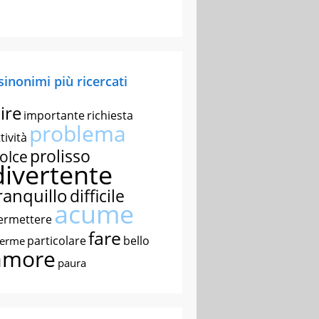
 sinonimi più ricercati
ire
importante
richiesta
problema
tività
prolisso
olce
divertente
ranquillo
difficile
acume
ermettere
fare
particolare
bello
nerme
amore
paura