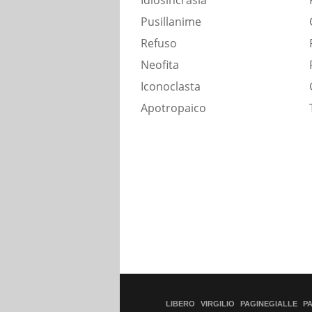
Idiosincrasia
Pusillanime
Refuso
Neofita
Iconoclasta
Apotropaico
LIBERO
VIRGILIO
PAGINEGIALLE
P