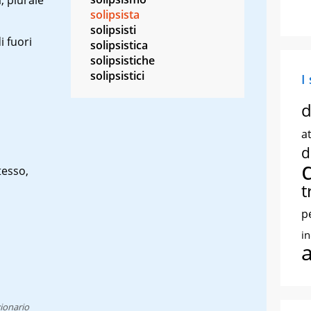
solipsista
solipsisti
i fuori
solipsistica
solipsistiche
solipsistici
I
d
at
d
stesso,
t
p
i
ionario