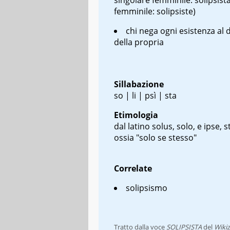
femminile: solipsiste)
chi nega ogni esistenza al d
della propria
Sillabazione
so | li | psì | sta
Etimologia
dal latino
solus
, solo, e
ipse
, 
ossia "solo se stesso"
Correlate
solipsismo
Tratto dalla voce
SOLIPSISTA
del
Wikiz