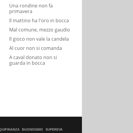
Una rondine non fa
primavera
Il mattino ha l'oro in bocca
Mal comune, mezzo gaudio
Il gioco non vale la candela
Al cuor non si comanda
A caval donato non si
guarda in bocca
QUIFINANZA
BUONISSIMO
SUPEREVA