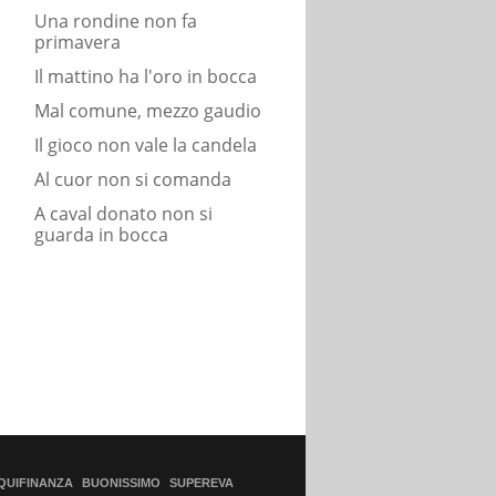
Una rondine non fa
primavera
Il mattino ha l'oro in bocca
Mal comune, mezzo gaudio
Il gioco non vale la candela
Al cuor non si comanda
A caval donato non si
guarda in bocca
QUIFINANZA
BUONISSIMO
SUPEREVA