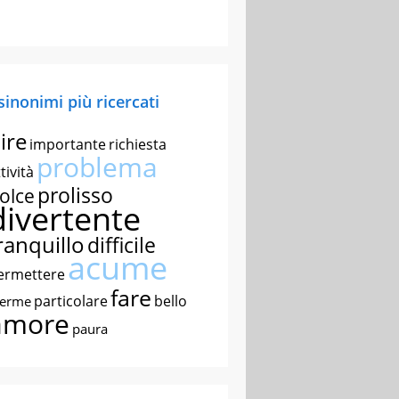
 sinonimi più ricercati
ire
importante
richiesta
problema
tività
prolisso
olce
divertente
ranquillo
difficile
acume
ermettere
fare
particolare
bello
nerme
amore
paura