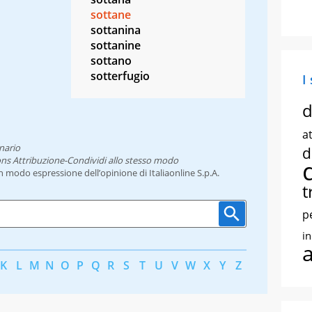
sottane
sottanina
sottanine
sottano
sotterfugio
I
d
at
nario
d
ns Attribuzione-Condividi allo stesso modo
un modo espressione dell’opinione di Italiaonline S.p.A.
t
p
i
K
L
M
N
O
P
Q
R
S
T
U
V
W
X
Y
Z