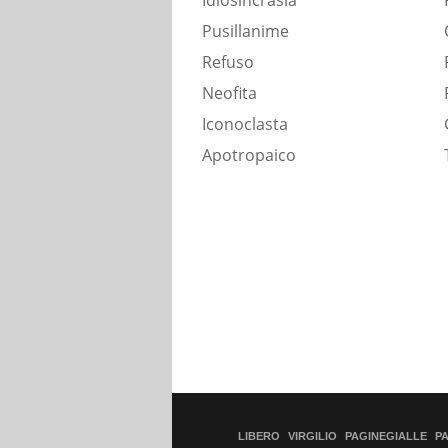
Idiosincrasia
Pusillanime
Refuso
Neofita
Iconoclasta
Apotropaico
LIBERO
VIRGILIO
PAGINEGIALLE
P