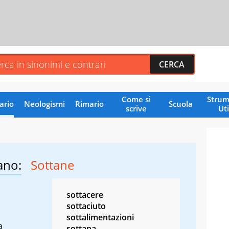
Come si
Strum
ario
Neologismi
Rimario
Scuola
scrive
Uti
ano:
Sottane
sottacere
sottaciuto
sottalimentazioni
a
sottana