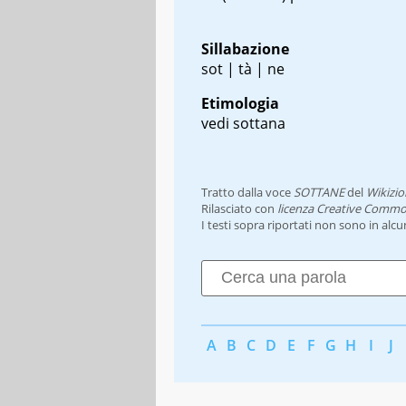
Sillabazione
sot | tà | ne
Etimologia
vedi sottana
Tratto dalla voce
SOTTANE
del
Wikizio
Rilasciato con
licenza Creative Commo
I testi sopra riportati non sono in alc
A
B
C
D
E
F
G
H
I
J