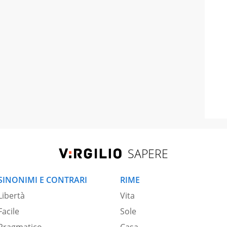
SAPERE
SINONIMI E CONTRARI
RIME
Libertà
Vita
Facile
Sole