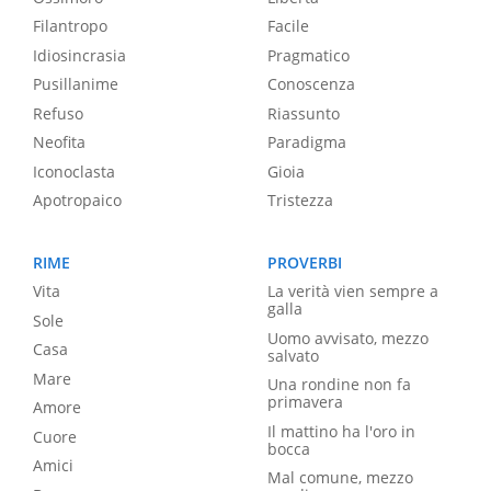
Filantropo
Facile
Idiosincrasia
Pragmatico
Pusillanime
Conoscenza
Refuso
Riassunto
Neofita
Paradigma
Iconoclasta
Gioia
Apotropaico
Tristezza
RIME
PROVERBI
Vita
La verità vien sempre a
galla
Sole
Uomo avvisato, mezzo
Casa
salvato
Mare
Una rondine non fa
primavera
Amore
Il mattino ha l'oro in
Cuore
bocca
Amici
Mal comune, mezzo