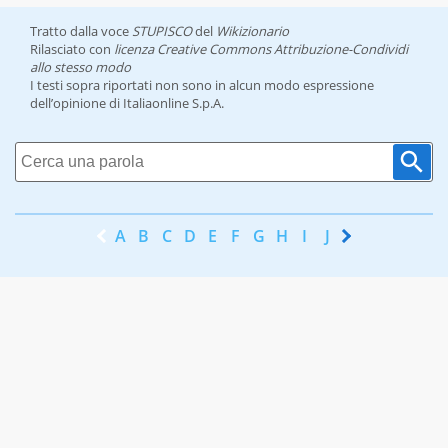
Tratto dalla voce
STUPISCO
del
Wikizionario
Rilasciato con
licenza Creative Commons Attribuzione-Condividi
allo stesso modo
I testi sopra riportati non sono in alcun modo espressione
dell’opinione di Italiaonline S.p.A.
A
B
C
D
E
F
G
H
I
J
K
L
M
N