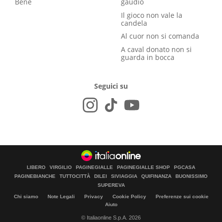
Bene
gaudio
Il gioco non vale la
candela
Al cuor non si comanda
A caval donato non si
guarda in bocca
Seguici su
LIBERO
VIRGILIO
PAGINEGIALLE
PAGINEGIALLE SHOP
PGCASA
PAGINEBIANCHE
TUTTOCITTÀ
DILEI
SIVIAGGIA
QUIFINANZA
BUONISSIMO
SUPEREVA
Chi siamo
Note Legali
Privacy
Cookie Policy
Preferenze sui cookie
Aiuto
© Italiaonline S.p.A. 2026