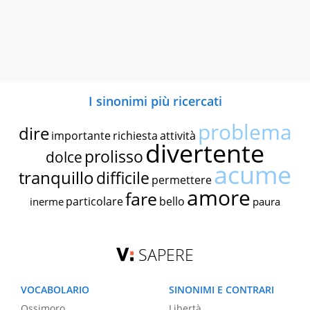
I sinonimi più ricercati
problema
dire
importante
richiesta
attività
divertente
prolisso
dolce
acume
tranquillo
difficile
permettere
amore
fare
particolare
bello
inerme
paura
SAPERE
VOCABOLARIO
SINONIMI E CONTRARI
Ossimoro
Libertà