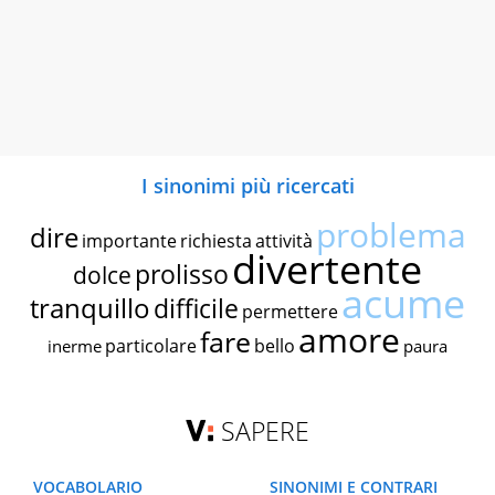
I sinonimi più ricercati
problema
dire
importante
richiesta
attività
divertente
prolisso
dolce
acume
tranquillo
difficile
permettere
amore
fare
particolare
bello
inerme
paura
SAPERE
VOCABOLARIO
SINONIMI E CONTRARI