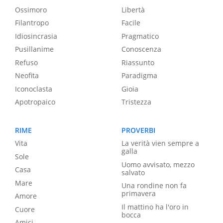
Ossimoro
Libertà
Filantropo
Facile
Idiosincrasia
Pragmatico
Pusillanime
Conoscenza
Refuso
Riassunto
Neofita
Paradigma
Iconoclasta
Gioia
Apotropaico
Tristezza
RIME
PROVERBI
Vita
La verità vien sempre a
galla
Sole
Uomo avvisato, mezzo
Casa
salvato
Mare
Una rondine non fa
primavera
Amore
Il mattino ha l'oro in
Cuore
bocca
Amici