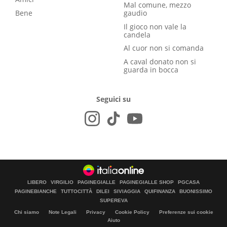
Mal comune, mezzo
Bene
gaudio
Il gioco non vale la
candela
Al cuor non si comanda
A caval donato non si
guarda in bocca
Seguici su
LIBERO
VIRGILIO
PAGINEGIALLE
PAGINEGIALLE SHOP
PGCASA
PAGINEBIANCHE
TUTTOCITTÀ
DILEI
SIVIAGGIA
QUIFINANZA
BUONISSIMO
SUPEREVA
Chi siamo
Note Legali
Privacy
Cookie Policy
Preferenze sui cookie
Aiuto