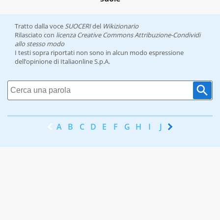
Tratto dalla voce
SUOCERI
del
Wikizionario
Rilasciato con
licenza Creative Commons Attribuzione-Condividi
allo stesso modo
I testi sopra riportati non sono in alcun modo espressione
dell’opinione di Italiaonline S.p.A.
A
B
C
D
E
F
G
H
I
J
K
L
M
N