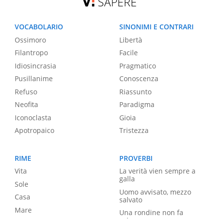
SAPERE
VOCABOLARIO
SINONIMI E CONTRARI
Ossimoro
Libertà
Filantropo
Facile
Idiosincrasia
Pragmatico
Pusillanime
Conoscenza
Refuso
Riassunto
Neofita
Paradigma
Iconoclasta
Gioia
Apotropaico
Tristezza
RIME
PROVERBI
Vita
La verità vien sempre a
galla
Sole
Uomo avvisato, mezzo
Casa
salvato
Mare
Una rondine non fa