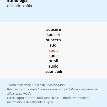
Etimologia
dal latino
sŏla
suocere
suoceri
suocero
suoi
suola
suole
suoli
suolo
suonabili
Tratto dalla voce
SUOLA
del
Wikizionario
Rilasciato con
licenza Creative Commons Attribuzione-Condividi
allo stesso modo
I testi sopra riportati non sono in alcun modo espressione
dell’opinione di Italiaonline S.p.A.