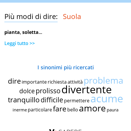
Più modi di dire:
Suola
pianta
,
soletta
...
Leggi tutto >>
I sinonimi più ricercati
problema
dire
importante
richiesta
attività
divertente
prolisso
dolce
acume
tranquillo
difficile
permettere
amore
fare
particolare
bello
inerme
paura