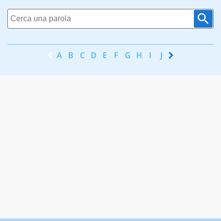
A
B
C
D
E
F
G
H
I
J
K
L
M
N