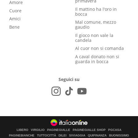
primavera
Amore
Il mattino ha l'oro in
Cuore
bocca
Amici
Mal comune, mezzo
Bene
gaudio
Il gioco non vale la
candela
Al cuor non si comanda
A caval donato non si
guarda in bocca
Seguici su
LIBERO
VIRGILIO
PAGINEGIALLE
PAGINEGIALLE SHOP
PGCASA
PAGINEBIANCHE
TUTTOCITTÀ
DILEI
SIVIAGGIA
QUIFINANZA
BUONISSIMO